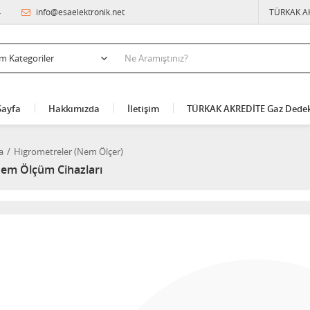
4
info@esaelektronik.net
TÜRKAK A
Sayfa
Hakkımızda
İletişim
TÜRKAK AKREDİTE Gaz Dedek
a
Higrometreler (Nem Ölçer)
Nem Ölçüm Cihazları