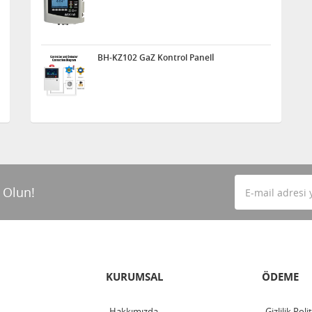
BH-KZ102 GaZ Kontrol Panelİ
 Olun!
KURUMSAL
ÖDEME
Hakkımızda
Gizlilik Poli