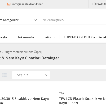
4
info@esaelektronik.net
TÜRKAK A
Sayfa
Hakkımızda
İletişim
TÜRKAK AKREDİTE Gaz Dedek
a
Higrometreler (Nem Ölçer)
k & Nem Kayıt Cihazları Dataloger
TFA
 30.3015 Sıcaklık ve Nem Kayıt
TFA LCD Ekranlı Sıcaklık ve 
azı
Kayıt Cihazı