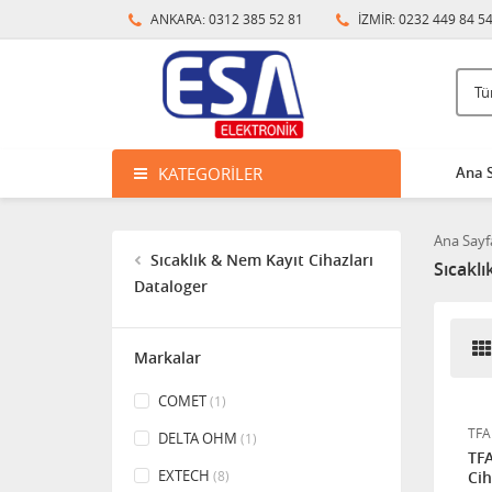
ANKARA: 0312 385 52 81
İZMİR: 0232 449 84 5
KATEGORILER
Ana 
Ana Sayf
Sıcaklık & Nem Kayıt Cihazları
Sıcaklı
Dataloger
Markalar
COMET
(1)
TFA
DELTA OHM
(1)
TFA
EXTECH
(8)
Cih