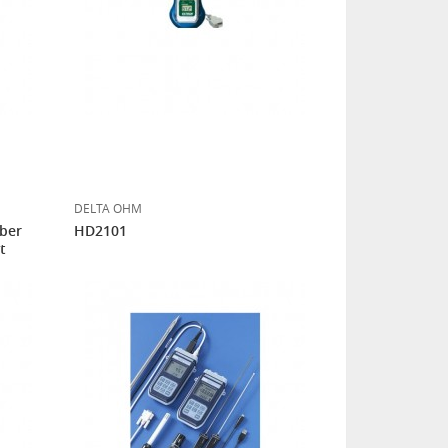
DELTA OHM
aber
HD2101
t