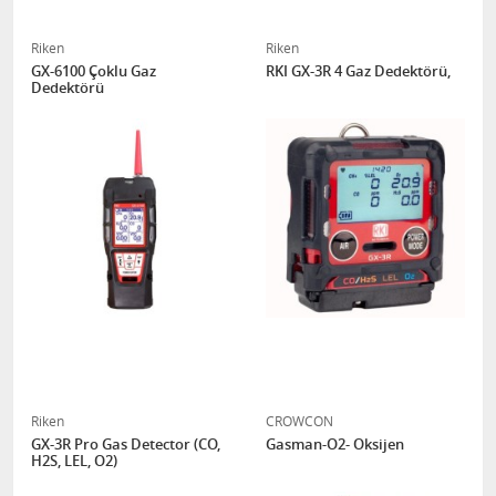
Riken
Riken
GX-6100 Çoklu Gaz
RKI GX-3R 4 Gaz Dedektörü,
Dedektörü
Riken
CROWCON
GX-3R Pro Gas Detector (CO,
Gasman-O2- Oksijen
H2S, LEL, O2)