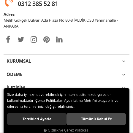
0312 385 52 81
Adres
Melih Gökçek Bulvarı Ada Plaza No:80-8 İVEDİK OSB Yenimahalle -
ANKARA
KURUMSAL
ÖDEME
İLETİŞİM
Size daha iyi hizmet verebilmek için internet sitemizde çerezler
kullanılmaktadır. Çerez Politikaları Aydınlatma Metni’ni okuyabilir ve
© 2020 ESA ÖLÇÜM VE TEST CİHAZLARI ELEKTRONİK SAN TİC LTD ŞTİ
dilerseniz tercihlerinizi değiştirebilirsiniz.
Tüm hakları saklıdır.
Tercihleri Ayarla
Tümünü Kabul Et
Gizlilik ve Çerez Politikası