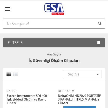
FILTRELE
Ana Sayfa
İş Güvenligi Ölçüm Cihazları
EXTECH
DELTA OHM
Extech Instruments SDL400 -
DeltaOHM HD2070 PORTATİF
Işık Şiddeti Ölçüm ve Kayıt
3 KANALLI TİTREŞİM ANALİZ
Cihazı
CİHAZI