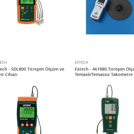
ECH
EXTECH
ech - SDL800 Titreşim Ölçüm ve
Extech - 461880 Titreşim Ölç
ıt Cihazı
Temaslı/Temassız Takometre