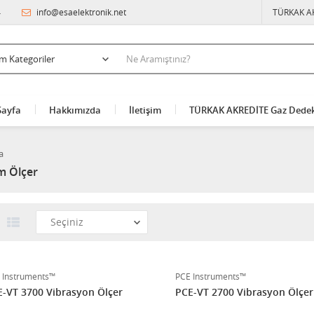
4
info@esaelektronik.net
TÜRKAK A
Sayfa
Hakkımızda
İletişim
TÜRKAK AKREDİTE Gaz Dedek
a
m Ölçer
 Instruments™
PCE Instruments™
-VT 3700 Vibrasyon Ölçer
PCE-VT 2700 Vibrasyon Ölçer