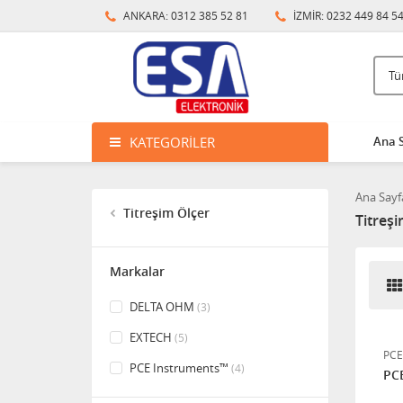
ANKARA: 0312 385 52 81
İZMİR: 0232 449 84 5
KATEGORILER
Ana 
Delta Ohm HD2060 - Çok
frekanslı Taşınabilir
Titreşim Kalibratörü
Ana Sayf
Titreşim Ölçer
Titreşi
Delta Ohm HD2070.K1 - 3
kanallı titreşim analizörü
Markalar
Extech Instruments VB500
DELTA OHM
(3)
- 4 Kanallı Titreşim Ölçüm
EXTECH
(5)
ve Kayıt Cihazı
PCE
PCE Instruments™
(4)
PCE
Delta Ohm HD2030 - 4
Kanallı Titreşim Ölçüm