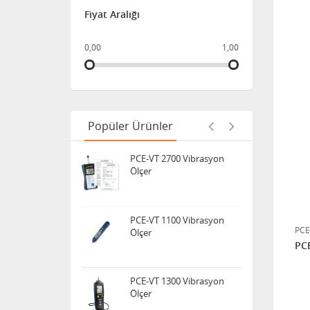
Cihazı
Fiyat Aralığı
0,00
1,00
PCE-VT 3700 Vibrasyon
Ölçer
PCE-VT 2700 Vibrasyon
Ölçer
Popüler Ürünler
PCE-VT 1100 Vibrasyon
Ölçer
PCE
PCE-VT 1300 Vibrasyon
Ölçer
PCE
Delta Ohm HD2060 - Çok
frekanslı Taşınabilir