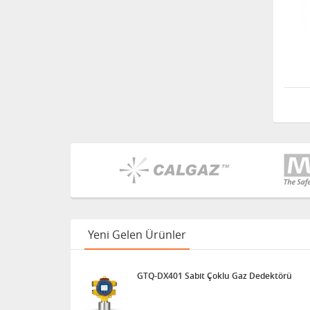
Delta Ohm HD2030 - 4
Kanallı Titreşim Ölçüm
Cihazı
Yeni Gelen Ürünler
GTQ-DX401 Sabit Çoklu Gaz Dedektörü