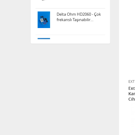
Titreşim Kalibratörü
Delta Ohm HD2070.K1 - 3
kanallı titreşim analizörü
Extech Instruments VB500
- 4 Kanallı Titreşim Ölçüm
ve Kayıt Cihazı
Delta Ohm HD2030 - 4
Kanallı Titreşim Ölçüm
EXT
Cihazı
Ext
Kan
Cih
PCE-VT 3700 Vibrasyon
Ölçer
PCE-VT 2700 Vibrasyon
Ölçer