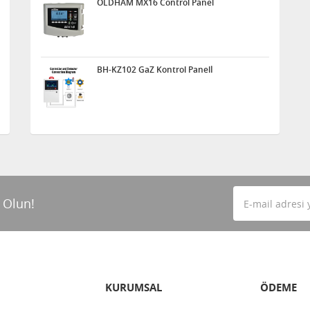
OLDHAM MX16 Control Panel
BH-KZ102 GaZ Kontrol Panelİ
 Olun!
KURUMSAL
ÖDEME