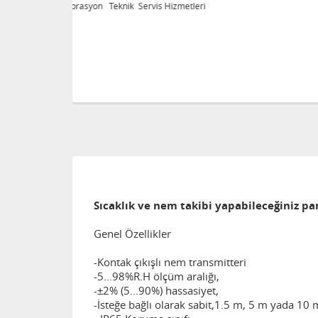
eri
Kalibrasyon Teknik Servis Hizmetleri
Sıcaklık ve nem takibi yapabileceğiniz pan
Genel Özellikler
-Kontak çıkışlı nem transmitteri
-5...98%R.H ölçüm aralığı,
-±2% (5...90%) hassasiyet,
-İsteğe bağlı olarak sabit,1.5 m, 5 m yada 10