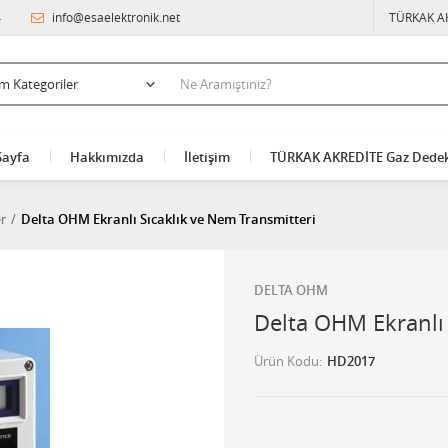
4
info@esaelektronik.net
TÜRKAK A
Sayfa
Hakkımızda
İletişim
TÜRKAK AKREDİTE Gaz Dedek
r
Delta OHM Ekranlı Sıcaklık ve Nem Transmitteri
DELTA OHM
Delta OHM Ekranlı 
Ürün Kodu
HD2017