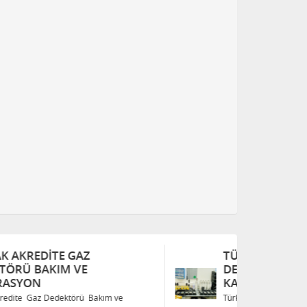
TÜRKAK AKREDITE GAZ
T
DEDEKTÖRÜ BAKIM VE
D
KALIBRASYON
K
Türkak Akredite Gaz Dedektörü Bakım ve
Tü