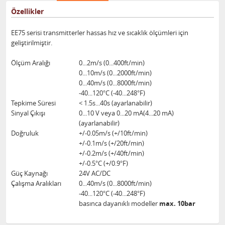
Özellikler
EE75 serisi transmitterler hassas hız ve sıcaklık ölçümleri için
geliştirilmiştir.
Ölçüm Aralığı
0...2m/s (0...400ft/min)
0...10m/s (0...2000ft/min)
0...40m/s (0...8000ft/min)
-40...120°C (-40...248°F)
Tepkime Süresi
< 1.5s...40s (ayarlanabilir)
Sinyal Çıkışı
0...10 V veya 0...20 mA(4...20 mA)
(ayarlanabilir)
Doğruluk
+/-0.05m/s (+/10ft/min)
+/-0.1m/s (+/20ft/min)
+/-0.2m/s (+/40ft/min)
+/-0.5°C (+/0.9°F)
Güç Kaynağı
24V AC/DC
Çalışma Aralıkları
0...40m/s (0...8000ft/min)
-40...120°C (-40...248°F)
basınca dayanıklı modeller
max. 10bar