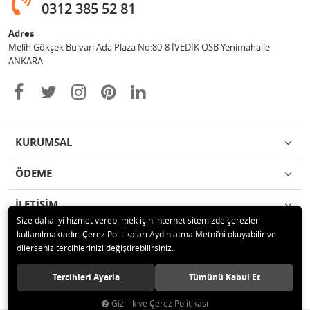
0312 385 52 81
Adres
Melih Gökçek Bulvarı Ada Plaza No:80-8 İVEDİK OSB Yenimahalle -
ANKARA
KURUMSAL
ÖDEME
İLETİŞİM
Size daha iyi hizmet verebilmek için internet sitemizde çerezler
kullanılmaktadır. Çerez Politikaları Aydınlatma Metni’ni okuyabilir ve
© 2020 ESA ÖLÇÜM VE TEST CİHAZLARI ELEKTRONİK SAN TİC LTD ŞTİ
dilerseniz tercihlerinizi değiştirebilirsiniz.
Tüm hakları saklıdır.
Tercihleri Ayarla
Tümünü Kabul Et
Gizlilik ve Çerez Politikası