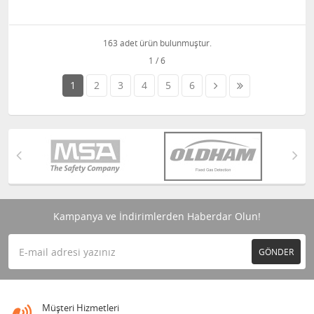
163 adet ürün bulunmuştur.
1
2
3
4
5
6
Kampanya ve İndirimlerden Haberdar Olun!
GÖNDER
Müşteri Hizmetleri