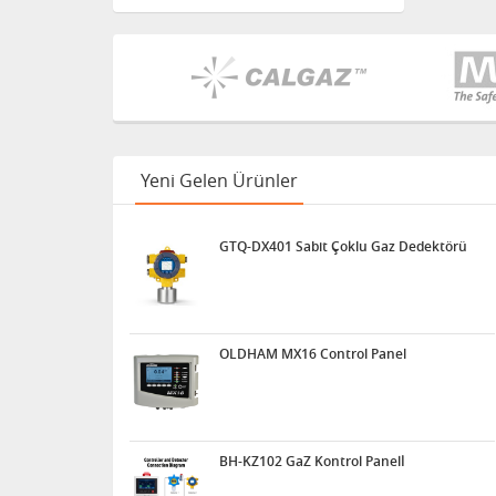
Crowcon Gasmaster 1-4
Kanal Gaz Algılama Kontrol
Paneli
HERTZINNO HZ-HA-270P
ATEX AKUSTİK ve TERMAL
KAMERA
Yeni Gelen Ürünler
GTQ-DX401 Sabit Çoklu
Gaz Dedektörü
GTQ-DX401 Sabit Çoklu Gaz Dedektörü
OLDHAM MX16 Control
Panel
OLDHAM MX16 Control Panel
BH-KZ102 GaZ Kontrol
Panelİ
BH-KZ102 GaZ Kontrol Panelİ