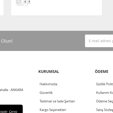
 Olun!
KURUMSAL
ÖDEME
Hakkımızda
Gizlilik Poli
ahalle - ANKARA
Güvenlik
Kullanım Ko
Teslimat ve İade Şartları
Ödeme Seçe
Kargo Seçenekleri
Satış Sözle
ktadır. Çerez