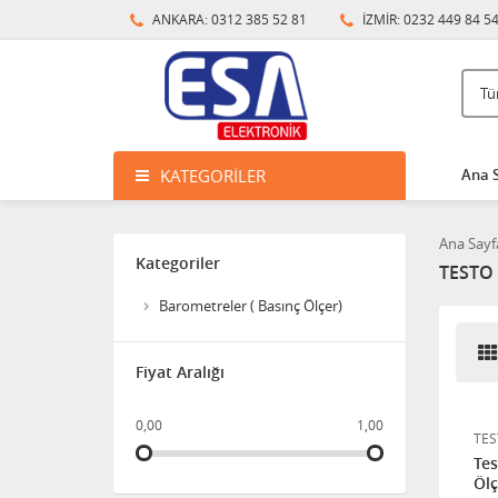
ANKARA: 0312 385 52 81
İZMİR: 0232 449 84 5
Crowcon Hydra 256 Gaz
Algılama Sistemi
Crowcon Vortex Gaz
Algılama Kontrol Paneli
KATEGORILER
Ana 
Crowcon Gasmaster 1-4
Ana Sayf
Kanal Gaz Algılama Kontrol
Kategoriler
Paneli
TESTO
Barometreler ( Basınç Ölçer)
HERTZINNO HZ-HA-270P
ATEX AKUSTİK ve TERMAL
KAMERA
Fiyat Aralığı
GTQ-DX401 Sabit Çoklu
0,00
1,00
TES
Gaz Dedektörü
Tes
Ölç