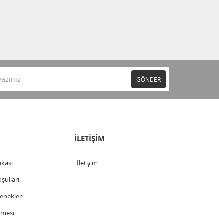
GÖNDER
İLETİŞİM
tikası
İletişim
şulları
nekleri
şmesi