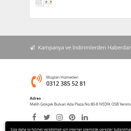
Crowcon Gasmonitor Plus
Kontrol Paneli
Crowcon Hydra 256 Gaz
Algılama Sistemi
Kampanya ve İndirimlerden Haberdar
Crowcon Vortex Gaz
Algılama Kontrol Paneli
Müşteri Hizmetleri
Crowcon Gasmaster 1-4
0312 385 52 81
Kanal Gaz Algılama Kontrol
Paneli
Adres
Melih Gökçek Bulvarı Ada Plaza No:80-8 İVEDİK OSB Yenim
HERTZINNO HZ-HA-270P
ATEX AKUSTİK ve TERMAL
KAMERA
Size daha iyi hizmet verebilmek için internet sitemizde çerezler kullanılma