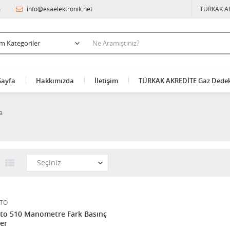
4
info@esaelektronik.net
TÜRKAK A
Sayfa
Hakkımızda
İletişim
TÜRKAK AKREDİTE Gaz Dedek
a
TO
to 510 Manometre Fark Basınç
er