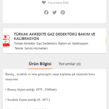
Favorilere Ekle
Facebook
Twitter
Pinterest
TÖRÜ BAKIM VE
TÜRKAK AKREDITE GAZ DEDEKTÖR
KALIBRASYON
ve Kalibrasyon
Türkak Akredite Gaz Dedektörü Bakım ve K
Teknik Servis Hizmetleri
Ürün Bilgisi
Yorumlar
(0)
Basınç , sıcaklık ve nem göstergeli, meşe kaplama şık tasarımlı hava
istasyonu
• Basınç ölçüm aralığı: (970...1040mb)
• Sıcaklık ölçüm aralığı:(0...40˚C)