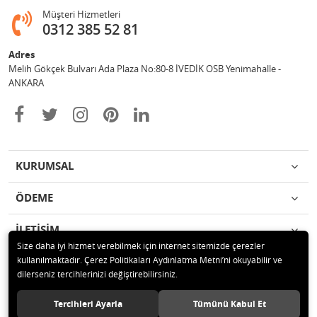
Müşteri Hizmetleri
0312 385 52 81
Adres
Melih Gökçek Bulvarı Ada Plaza No:80-8 İVEDİK OSB Yenimahalle -
ANKARA
KURUMSAL
ÖDEME
İLETİŞİM
Size daha iyi hizmet verebilmek için internet sitemizde çerezler
kullanılmaktadır. Çerez Politikaları Aydınlatma Metni’ni okuyabilir ve
© 2020 ESA ÖLÇÜM VE TEST CİHAZLARI ELEKTRONİK SAN TİC LTD ŞTİ
dilerseniz tercihlerinizi değiştirebilirsiniz.
Tüm hakları saklıdır.
Tercihleri Ayarla
Tümünü Kabul Et