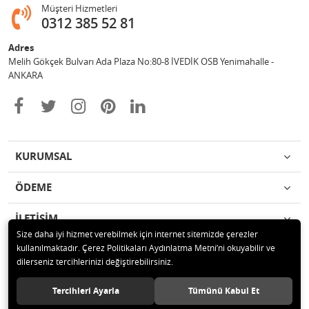
Müşteri Hizmetleri
0312 385 52 81
Adres
Melih Gökçek Bulvarı Ada Plaza No:80-8 İVEDİK OSB Yenimahalle -
ANKARA
KURUMSAL
ÖDEME
İLETİŞİM
Size daha iyi hizmet verebilmek için internet sitemizde çerezler
kullanılmaktadır. Çerez Politikaları Aydınlatma Metni’ni okuyabilir ve
© 2020 ESA ÖLÇÜM VE TEST CİHAZLARI ELEKTRONİK SAN TİC LTD ŞTİ
dilerseniz tercihlerinizi değiştirebilirsiniz.
Tüm hakları saklıdır.
Tercihleri Ayarla
Tümünü Kabul Et