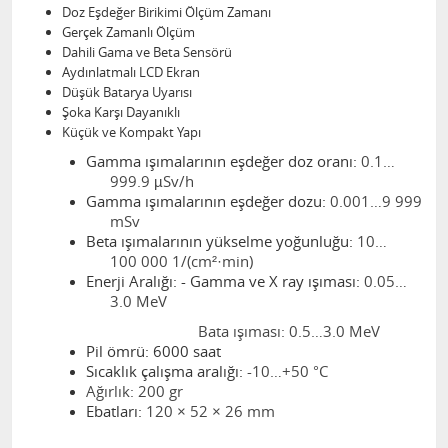
Doz Eşdeğer Birikimi Ölçüm Zamanı
Gerçek Zamanlı Ölçüm
Dahili Gama ve Beta Sensörü
Aydınlatmalı LCD Ekran
Düşük Batarya Uyarısı
Şoka Karşı Dayanıklı
Küçük ve Kompakt Yapı
Gamma ışımalarının eşdeğer doz oranı:
0.1…
999.9 µSv/h
Gamma ışımalarının eşdeğer dozu:
0.001…9 999
mSv
Beta ışımalarının yükselme yoğunluğu:
10…
100 000 1/(cm²·min)
Enerji Aralığı: - Gamma ve X ray ışıması:
0.05…
3.0 MeV
Bata ışıması: 0.5…3.0 MeV
Pil ömrü: 6000 saat
Sıcaklık çalışma aralığı:
-10…+50 °C
Ağırlık: 200 gr
Ebatları:
120 × 52 × 26 mm