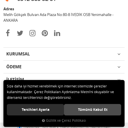
Adres
Melih Gökçek Bulvarı Ada Plaza No:80-8 İVEDİK OSB Yenimahalle -
ANKARA
KURUMSAL
ÖDEME
İLETİŞİM
Size daha iyi hizmet verebilmek için internet sitemizde çerezler
kullanılmaktadır. Çerez Politikaları Aydınlatma Metni’ni okuyabilir ve
© 2020 ESA ÖLÇÜM VE TEST CİHAZLARI ELEKTRONİK SAN TİC LTD ŞTİ
dilerseniz tercihlerinizi değiştirebilirsiniz.
Tüm hakları saklıdır.
Tercihleri Ayarla
Tümünü Kabul Et
Gizlilik ve Çerez Politikası
®
Hipotenüs
Yeni Nesil E-Ticaret Sistemleri ile Hazırlanmıştır.