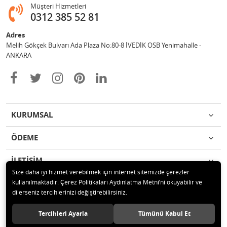
Müşteri Hizmetleri
0312 385 52 81
Adres
Melih Gökçek Bulvarı Ada Plaza No:80-8 İVEDİK OSB Yenimahalle -
ANKARA
KURUMSAL
ÖDEME
İLETİŞİM
Size daha iyi hizmet verebilmek için internet sitemizde çerezler
kullanılmaktadır. Çerez Politikaları Aydınlatma Metni’ni okuyabilir ve
© 2020 ESA ÖLÇÜM VE TEST CİHAZLARI ELEKTRONİK SAN TİC LTD ŞTİ
dilerseniz tercihlerinizi değiştirebilirsiniz.
Tüm hakları saklıdır.
Tercihleri Ayarla
Tümünü Kabul Et