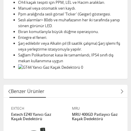
CH4 kaçak tespiti için PPM, LEL ve Hacim aralıkları.
Manuel veya otomatik veri kaydı.
Ppm aralığında sesli görsel 'Ticker' (Geiger) göstergesi.
Sesli alarmlar> 80db ve muhafazanın her iki tarafında yanıp
sönen görünür LED.
Ekran komutlarıyla büyük düğme operasyonu.
Entegre el feneri.
Şarj edilebilir veya Alkalin pil (8 saatlik çalışma).Şarj işlemi fiş
veya yerleştirme istasyonuyla yapılır.
Sağlam Polikarbonat kasa ile tamamlandı, IP54 sınıfı dış
mekan kullanımına uygun
Benzer Ürünler
EXTECH
MRU
Extech EZ40 Yanıcı Gaz
MRU 400GD Patlayıcı Gaz
Kaçak Dedektörü
Kaçak Dedektörü