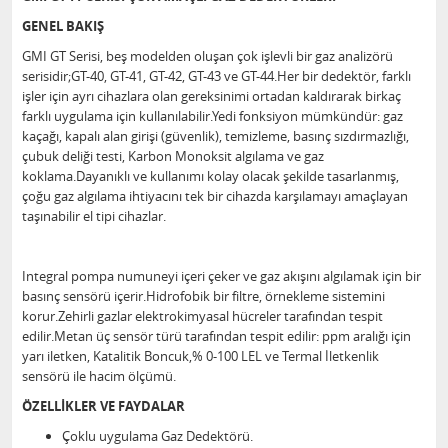
GENEL BAKIŞ
GMI GT Serisi, beş modelden oluşan çok işlevli bir gaz analizörü
serisidir;GT-40, GT-41, GT-42, GT-43 ve GT-44.Her bir dedektör, farklı
işler için ayrı cihazlara olan gereksinimi ortadan kaldırarak birkaç
farklı uygulama için kullanılabilir.Yedi fonksiyon mümkündür: gaz
kaçağı, kapalı alan girişi (güvenlik), temizleme, basınç sızdırmazlığı,
çubuk deliği testi, Karbon Monoksit algılama ve gaz
koklama.Dayanıklı ve kullanımı kolay olacak şekilde tasarlanmış,
çoğu gaz algılama ihtiyacını tek bir cihazda karşılamayı amaçlayan
taşınabilir el tipi cihazlar.
Integral pompa numuneyi içeri çeker ve gaz akışını algılamak için bir
basınç sensörü içerir.Hidrofobik bir filtre, örnekleme sistemini
korur.Zehirli gazlar elektrokimyasal hücreler tarafından tespit
edilir.Metan üç sensör türü tarafından tespit edilir: ppm aralığı için
yarı iletken, Katalitik Boncuk,% 0-100 LEL ve Termal İletkenlik
sensörü ile hacim ölçümü.
ÖZELLİKLER VE FAYDALAR
Çoklu uygulama Gaz Dedektörü.