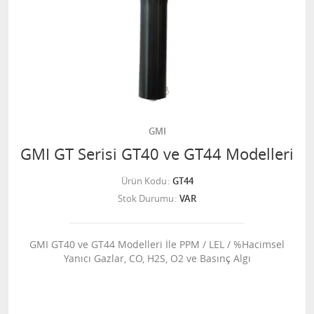
GMI
GMI GT Serisi GT40 ve GT44 Modelleri
Ürün Kodu
GT44
Stok Durumu
VAR
GMI GT40 ve GT44 Modelleri İle PPM / LEL / %Hacimsel
Yanıcı Gazlar, CO, H2S, O2 ve Basınç Algı