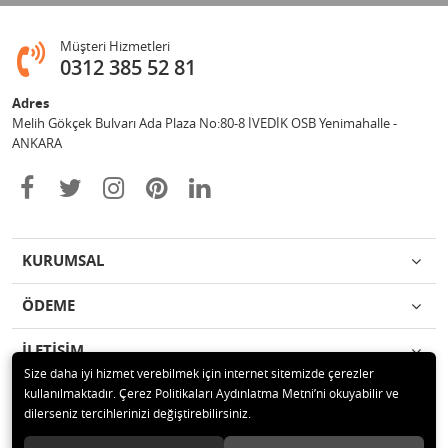
Müşteri Hizmetleri
0312 385 52 81
Adres
Melih Gökçek Bulvarı Ada Plaza No:80-8 İVEDİK OSB Yenimahalle -
ANKARA
KURUMSAL
ÖDEME
İLETİŞİM
Size daha iyi hizmet verebilmek için internet sitemizde çerezler
kullanılmaktadır. Çerez Politikaları Aydınlatma Metni’ni okuyabilir ve
© 2020 ESA ÖLÇÜM VE TEST CİHAZLARI ELEKTRONİK SAN TİC LTD ŞTİ
dilerseniz tercihlerinizi değiştirebilirsiniz.
Tüm hakları saklıdır.