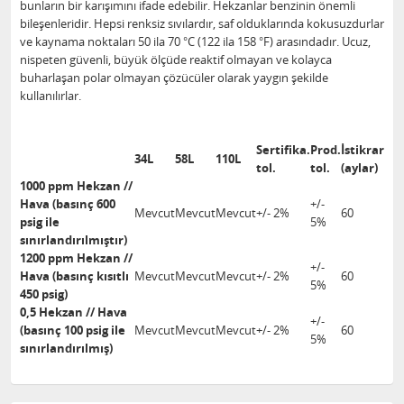
bunların bir karışımını ifade edebilir. Hekzanlar benzinin önemli
bileşenleridir. Hepsi renksiz sıvılardır, saf olduklarında kokusuzdurlar
ve kaynama noktaları 50 ila 70 °C (122 ila 158 °F) arasındadır. Ucuz,
nispeten güvenli, büyük ölçüde reaktif olmayan ve kolayca
buharlaşan polar olmayan çözücüler olarak yaygın şekilde
kullanılırlar.
Sertifika.
Prod.
İstikrar
34L
58L
110L
tol.
tol.
(aylar)
1000 ppm Hekzan //
Hava (basınç 600
+/-
Mevcut
Mevcut
Mevcut
+/- 2%
60
psig ile
5%
sınırlandırılmıştır)
1200 ppm Hekzan //
+/-
Hava (basınç kısıtlı
Mevcut
Mevcut
Mevcut
+/- 2%
60
5%
450 psig)
0,5 Hekzan // Hava
+/-
(basınç 100 psig ile
Mevcut
Mevcut
Mevcut
+/- 2%
60
5%
sınırlandırılmış)