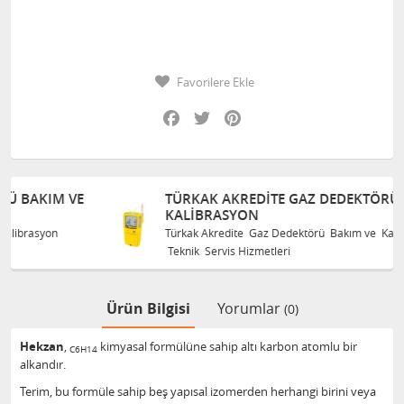
Favorilere Ekle
Facebook
Twitter
Pinterest
TÜRKAK AKREDITE GAZ DEDEKTÖRÜ BAKIM VE
KALIBRASYON
Türkak Akredite Gaz Dedektörü Bakım ve Kalibrasyon
Teknik Servis Hizmetleri
Ürün Bilgisi
Yorumlar
(0)
Hekzan
,
kimyasal formülüne sahip altı karbon atomlu bir
C6H14
alkandır.
Terim, bu formüle sahip beş yapısal izomerden herhangi birini veya