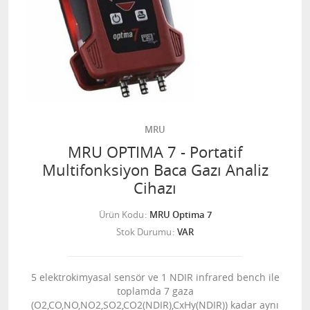
MRU
MRU OPTIMA 7 - Portatif
Multifonksiyon Baca Gazı Analiz
Cihazı
Ürün Kodu
MRU Optima 7
Stok Durumu
VAR
5 elektrokimyasal sensör ve 1 NDIR infrared bench ile
toplamda 7 gaza
(O2,CO,NO,NO2,SO2,CO2(NDIR),CxHy(NDIR)) kadar aynı