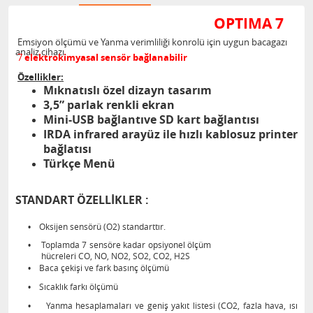
OPTIMA 7
Emsiyon ölçümü ve Yanma verimliliği konrolü için uygun bacagazı
analiz cihazı.
7
elektrokimyasal sensör bağlanabilir
Özellikler:
Mıknatıslı özel dizayn tasarım
3,5” parlak renkli ekran
Mini-USB bağlantıve SD kart bağlantısı
IRDA infrared arayüz ile hızlı kablosuz printer
bağlatısı
Türkçe Menü
STANDART ÖZELLİKLER :
•
Oksijen sensörü (O2) standarttır.
•
Toplamda 7 sensöre kadar opsiyonel ölçüm
hücreleri CO, NO, NO2, SO2, CO2, H2S
•
Baca çekişi ve fark basınç ölçümü
•
Sıcaklık farkı ölçümü
•
Yanma hesaplamaları ve geniş yakıt listesi (CO2, fazla hava, ısı