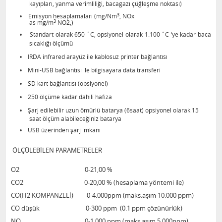
kayıpları, yanma verimliliği, bacagazı çüğleşme noktası)
3
•
Emisyon hesaplamaları (mg/Nm
, NOx
3
as mg/m
NO2,)
•
Standart olarak 650 ˚C, opsiyonel olarak 1.100 ˚C ‘ye kadar baca
sıcaklığı ölçümü
•
IRDA infrared arayüz ile kablosuz printer bağlantısı
•
Mini-USB bağlantısı ile bilgisayara data transferi
•
SD kart bağlantısı (opsiyonel)
•
250 ölçüme kadar dahili hafıza
•
Şarj edilebilir uzun ömürlü batarya (6saat) opsiyonel olarak 15
saat ölçüm alabileceğiniz batarya
•
USB üzerinden şarj imkanı
ÖLÇÜLEBİLEN PARAMETRELER
O2 0-21,00 %
CO2 0-20,00 % (hesaplama yöntemi ile)
CO(H2 KOMPANZELİ) 0-4.000ppm (maks.aşım 10.000 ppm)
CO düşük 0-300 ppm (0.1 ppm çözünürlük)
NO 0-1.000 ppm (maks.aşım 5.000ppm)