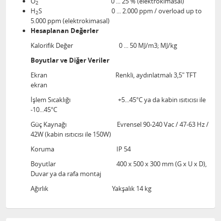
O
0 ... 25 % (elektrokimasal)
2
H
S 0 ... 2.000 ppm / overload up to
2
5.000 ppm (elektrokimasal)
Hesaplanan Değerler
Kalorifik Değer 0 ... 50 MJ/m3; MJ/kg
Boyutlar ve Diğer Veriler
Ekran Renkli, aydınlatmalı 3,5" TFT
ekran
İşlem Sıcaklığı +5...45°C ya da kabin ısıtıcısı ile
-10...45°C
Güç Kaynağı Evrensel 90-240 Vac / 47-63 Hz /
42W (kabin ısıtıcısı ile 150W)
Koruma IP 54
Boyutlar 400 x 500 x 300 mm (G x U x D),
Duvar ya da rafa montaj
Ağırlık Yakşalık 14 kg