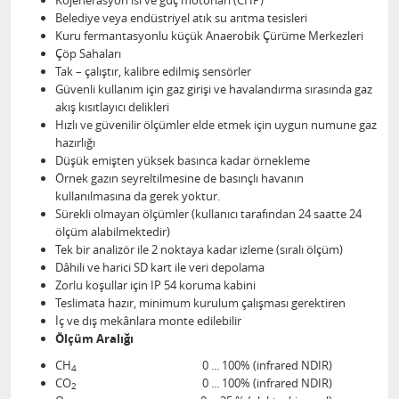
Kojenerasyon ısı ve güç motorları (CHP)
Belediye veya endüstriyel atık su arıtma tesisleri
Kuru fermantasyonlu küçük Anaerobik Çürüme Merkezleri
Çöp Sahaları
Tak – çalıştır, kalibre edilmiş sensörler
Güvenli kullanım için gaz girişi ve havalandırma sırasında gaz
akış kısıtlayıcı delikleri
Hızlı ve güvenilir ölçümler elde etmek için uygun numune gaz
hazırlığı
Düşük emişten yüksek basınca kadar örnekleme
Örnek gazın seyreltilmesine de basınçlı havanın
kullanılmasına da gerek yoktur.
Sürekli olmayan ölçümler (kullanıcı tarafından 24 saatte 24
ölçüm alabilmektedir)
Tek bir analizör ile 2 noktaya kadar izleme (sıralı ölçüm)
Dâhili ve harici SD kart ile veri depolama
Zorlu koşullar için IP 54 koruma kabini
Teslimata hazır, minimum kurulum çalışması gerektiren
İç ve dış mekânlara monte edilebilir
Ölçüm Aralığı
CH
0 ... 100% (infrared NDIR)
4
CO
0 ... 100% (infrared NDIR)
2