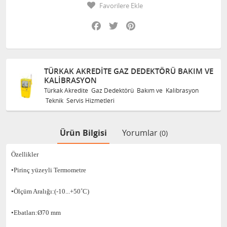
Favorilere Ekle
Facebook
Twitter
Pinterest
TÜRKAK AKREDITE GAZ DEDEKTÖRÜ BAKIM VE
KALIBRASYON
Türkak Akredite Gaz Dedektörü Bakım ve Kalibrasyon
Teknik Servis Hizmetleri
Ürün Bilgisi
Yorumlar
(0)
Özellikler
•Pirinç yüzeyli Termometre
•Ölçüm Aralığı:(-10...+50˚C)
•Ebatları:Ø70 mm