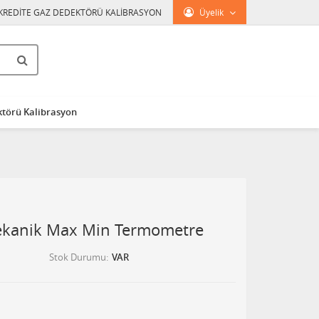
KREDİTE GAZ DEDEKTÖRÜ KALİBRASYON
Üyelik
törü Kalibrasyon
ekanik Max Min Termometre
Stok Durumu
VAR