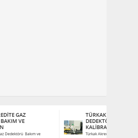
TÜRKAK AKREDITE GAZ
T
DEDEKTÖRÜ BAKIM VE
D
KALIBRASYON
K
Türkak Akredite Gaz Dedektörü Bakım ve
Tü