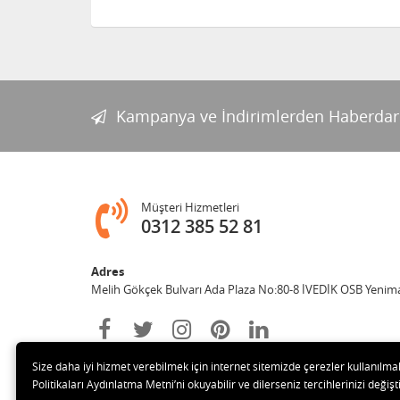
Kampanya ve İndirimlerden Haberdar
Müşteri Hizmetleri
0312 385 52 81
Adres
Melih Gökçek Bulvarı Ada Plaza No:80-8 İVEDİK OSB Yenim
Size daha iyi hizmet verebilmek için internet sitemizde çerezler kullanılma
Politikaları Aydınlatma Metni’ni okuyabilir ve dilerseniz tercihlerinizi değişti