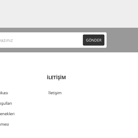
GÖNDER
İLETİŞİM
tikası
İletişim
şulları
nekleri
şmesi