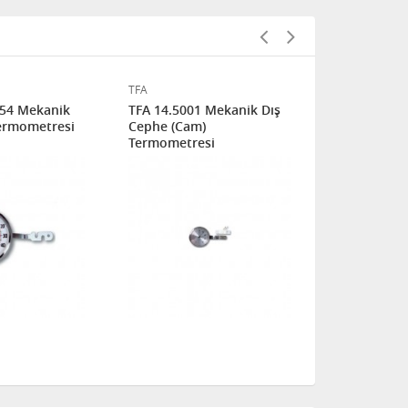
TFA
TFA
.54 Mekanik
TFA 14.5001 Mekanik Dış
TFA 14.4002
ermometresi
Cephe (Cam)
Termometre
Termometresi