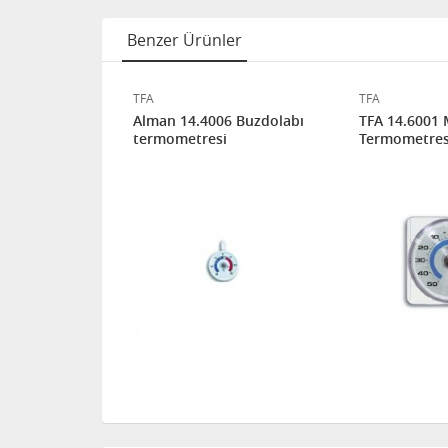
Benzer Ürünler
TFA
TFA
5 Buzdolabı
Alman 14.4006 Buzdolabı
TFA 14.6001
i
termometresi
Termometres