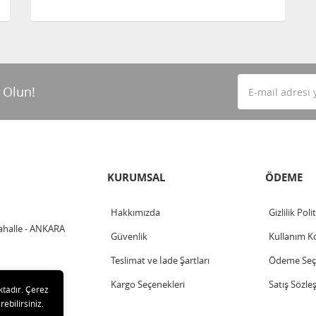
 Olun!
KURUMSAL
ÖDEME
Hakkımızda
Gizlilik Poli
ahalle - ANKARA
Güvenlik
Kullanım Ko
Teslimat ve İade Şartları
Ödeme Seçe
Kargo Seçenekleri
Satış Sözle
ktadır. Çerez
rebilirsiniz.