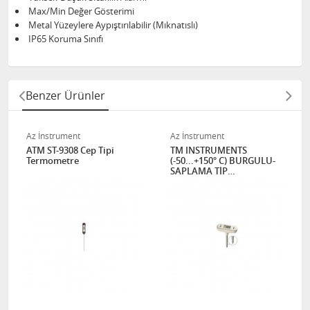
Max/Min Değer Gösterimi
Metal Yüzeylere Aypıştırılabilir (Mıknatıslı)
IP65 Koruma Sınıfı
Benzer Ürünler
Az İnstrument
Az İnstrument
ATM ST-9308 Cep Tipi
TM INSTRUMENTS
Termometre
(-50...+150° C) BURGULU-
SAPLAMA TİP
TERMOMETRE