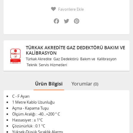
Favorilere Ekle
Facebook
Twitter
Pinterest
TÜRKAK AKREDITE GAZ DEDEKTÖRÜ BAKIM VE
KALIBRASYON
Türkak Akredite Gaz Dedektörü Bakım ve Kalibrasyon
Teknik Servis Hizmetleri
Ürün Bilgisi
Yorumlar
(0)
C - F Ayarı
1 Metre Kablo Uzunluğu
Açma - Kapama Tuşu
Ölçüm Aralığı : -40...+200 ° C
Hassasiyet : ± 1°C
Çözünürlük : 0.1 °C
Yüksek-Düşük Sıcaklık Alarmı