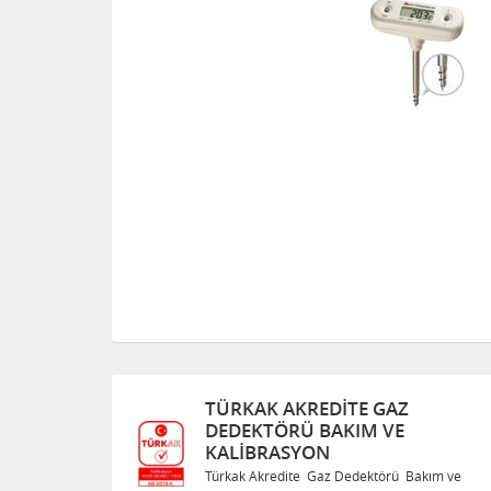
 AKREDITE GAZ
TÜRKAK AKREDI
ÖRÜ BAKIM VE
DEDEKTÖRÜ BAK
ASYON
KALIBRASYON
edite Gaz Dedektörü Bakım ve
Türkak Akredite Gaz D