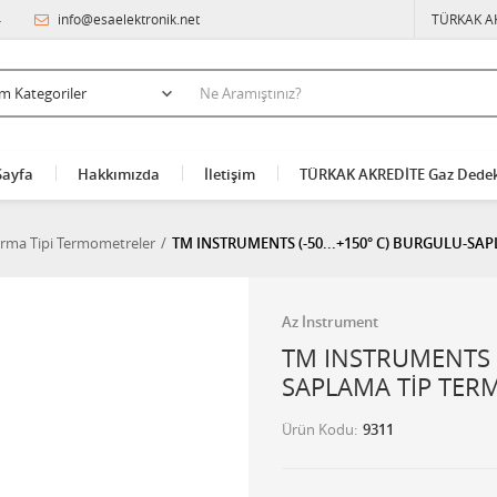
4
info@esaelektronik.net
TÜRKAK A
Sayfa
Hakkımızda
İletişim
TÜRKAK AKREDİTE Gaz Dedek
rma Tipi Termometreler
TM INSTRUMENTS (-50...+150° C) BURGULU-S
Az İnstrument
TM INSTRUMENTS (
SAPLAMA TİP TE
Ürün Kodu
9311