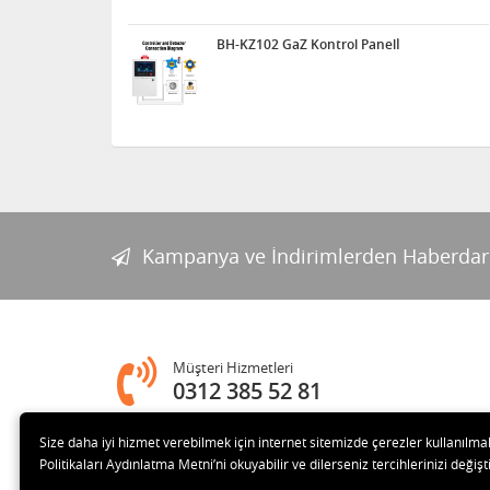
BH-KZ102 GaZ Kontrol Panelİ
Kampanya ve İndirimlerden Haberdar
Müşteri Hizmetleri
0312 385 52 81
Size daha iyi hizmet verebilmek için internet sitemizde çerezler kullanılma
Adres
Politikaları Aydınlatma Metni’ni okuyabilir ve dilerseniz tercihlerinizi değişti
Melih Gökçek Bulvarı Ada Plaza No:80-8 İVEDİK OSB Yenim