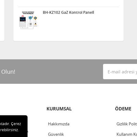
BH-KZ102 GaZ Kontrol Panelİ
 Olun!
KURUMSAL
ÖDEME
ktadır. Çerez
Hakkımızda
Gizlilik Poli
rebilirsiniz.
ahalle - ANKARA
Güvenlik
Kullanım Ko