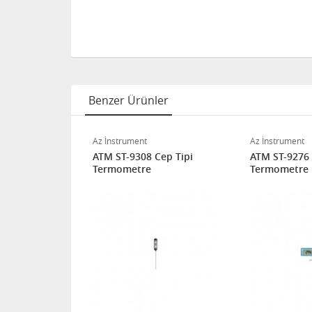
Benzer Ürünler
Az İnstrument
Az İnstrument
ents K tipi
ATM ST-9308 Cep Tipi
ATM ST-9276 D
metre
Termometre
Termometre