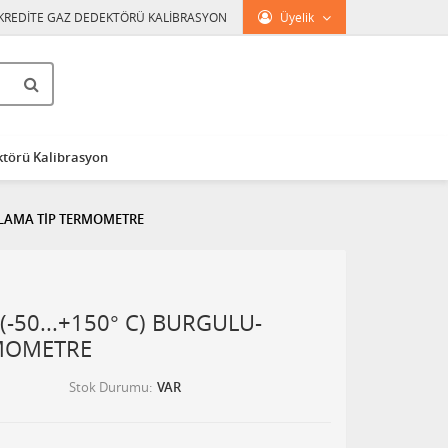
KREDİTE GAZ DEDEKTÖRÜ KALİBRASYON
Üyelik
törü Kalibrasyon
APLAMA TİP TERMOMETRE
-50...+150° C) BURGULU-
RMOMETRE
Stok Durumu
VAR