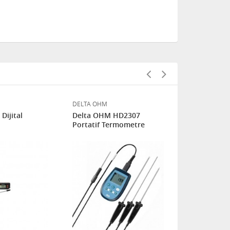
DELTA OHM
TFA
Dijital
Delta OHM HD2307
TFA 30.1018
Portatif Termometre
Termometre