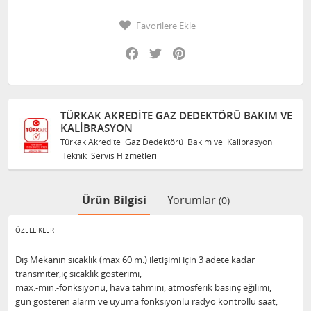
Favorilere Ekle
Facebook
Twitter
Pinterest
TÜRKAK AKREDITE GAZ DEDEKTÖRÜ BAKIM VE
KALIBRASYON
Türkak Akredite Gaz Dedektörü Bakım ve Kalibrasyon
Teknik Servis Hizmetleri
Ürün Bilgisi
Yorumlar
(0)
ÖZELLİKLER
Dış Mekanın sıcaklık (max 60 m.) iletişimi için 3 adete kadar
transmiter,iç sıcaklık gösterimi,
max.-min.-fonksiyonu, hava tahmini, atmosferik basınç eğilimi,
gün gösteren alarm ve uyuma fonksiyonlu radyo kontrollü saat,