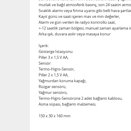
mutlak ve bağıl atmosferik basınç, son 24 saatin atmos
Sıcaklık alarmı veya fırtına uyarısı gibi belli hava şart
Kayıt günü ve saati içeren max ve min değerler,
Alarm ve gün verileri ile radyo kontrollü saat,
+-12 saatlik zaman bölgesi, manuel zaman ayarlama i
Arka ışık, duvara asılır veya masaya konur
İçerik:
Gösterge İstasyonu:
Piller 3 x 1,5 V AA,
Sensör:
Termo-Higro-Sensör,
Piller 2 x 1,5 V AA,
Yağmurdan koruma kapağı,
Rüzgar sensörü,
Yağmur sensörü,
Termo-Higro-Sensörüne 2 adet bağlantı kablosu,
Asma sopası, bağlantı malzemesi,
150 x 30 x 160 mm