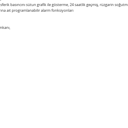
ferik basıncını sütun grafik ile gösterme, 24 saatlik geçmiş, rüzgarin soğutm
larına ait programlanabilir alarm fonksiyonları
mkanı,