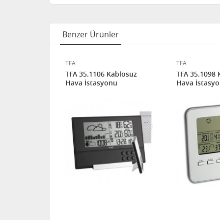
Benzer Ürünler
TFA
TFA
02 Kablosuz
TFA 35.1106 Kablosuz
TFA 35.1098 
nu
Hava İstasyonu
Hava İstasy