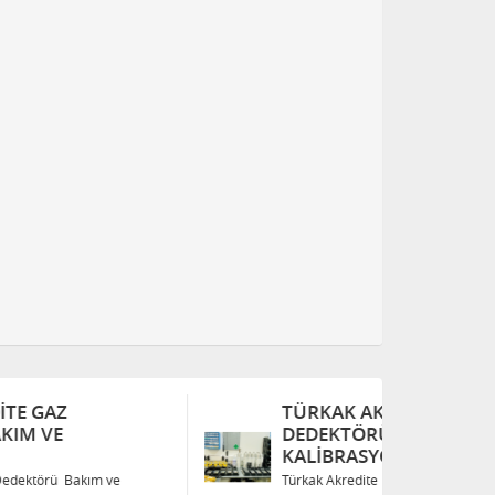
TÜRKAK AKREDITE GAZ
T
DEDEKTÖRÜ BAKIM VE
D
KALIBRASYON
K
Türkak Akredite Gaz Dedektörü Bakım ve
Tü