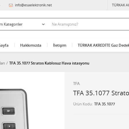
4
info@esaelektronik.net
TÜRKAK A
Sayfa
Hakkımızda
İletişim
TÜRKAK AKREDİTE Gaz Dedek
arı
TFA 35.1077 Stratos Kablosuz Hava istasyonu
TFA
TFA 35.1077 Strat
Ürün Kodu
TFA 35.1077