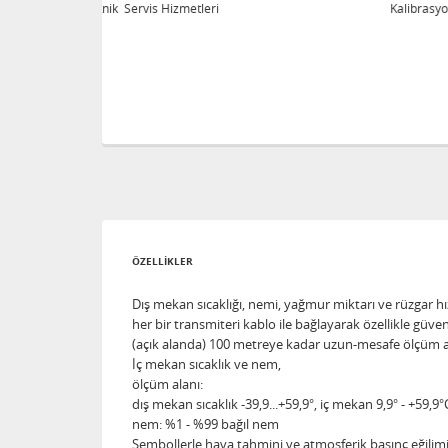
eri
Kalibrasyon Teknik Servis Hizmetleri
ÖZELLİKLER
Dış mekan sıcaklığı, nemi, yağmur miktarı ve rüzgar hı
her bir transmiteri kablo ile bağlayarak özellikle güvenli
(açık alanda) 100 metreye kadar uzun-mesafe ölçüm a
İç mekan sıcaklık ve nem,
ölçüm alanı:
dış mekan sıcaklık -39,9...+59,9°, iç mekan 9,9° - +59,9°
nem: %1 - %99 bağıl nem
Sembollerle hava tahmini ve atmosferik basınç eğilimi