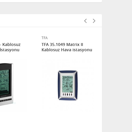
TFA 35.1067
TFA
Kablosuz H
- Kablosuz
TFA 35.1049 Matrix II
 İstasyonu
Kablosuz Hava istasyonu