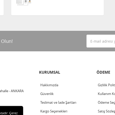
 Olun!
KURUMSAL
ÖDEME
Hakkımızda
Gizlilik Poli
ahalle - ANKARA
Güvenlik
Kullanım Ko
Teslimat ve İade Şartları
Ödeme Seçe
Kargo Seçenekleri
Satış Sözle
ktadır. Çerez