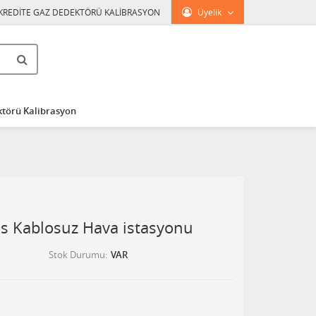
KREDİTE GAZ DEDEKTÖRÜ KALİBRASYON
Üyelik
törü Kalibrasyon
os Kablosuz Hava istasyonu
Stok Durumu
VAR