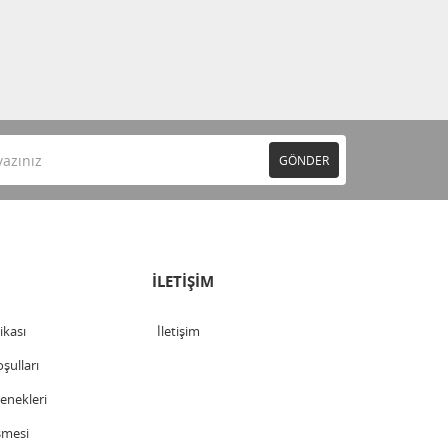
GÖNDER
İLETİŞİM
tikası
İletişim
şulları
nekleri
şmesi