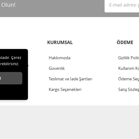
 Olun!
KURUMSAL
ÖDEME
ktadır. Çerez
Hakkımızda
Gizlilik Poli
rebilirsiniz.
ahalle - ANKARA
Güvenlik
Kullanım Ko
t
Teslimat ve İade Şartları
Ödeme Seçe
Kargo Seçenekleri
Satış Sözle
LTD ŞTİ Tüm hakları saklıdır.
®
Hipotenüs
Yeni Nesil E-Ticaret Sistemleri ile Hazırlanmıştır.