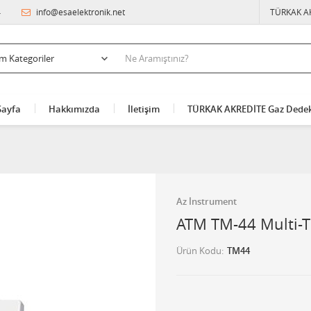
4
info@esaelektronik.net
TÜRKAK A
Sayfa
Hakkımızda
İletişim
TÜRKAK AKREDİTE Gaz Dedek
Az İnstrument
ATM TM-44 Multi-
Ürün Kodu
TM44