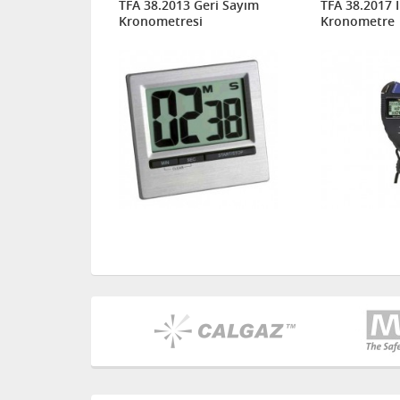
lman İleri-
TFA 38.2013 Geri Sayım
TFA 38.2017 İ
 kronometre
Kronometresi
Kronometre