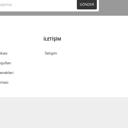
GÖNDER
İLETİŞİM
tikası
İletişim
şulları
nekleri
şmesi