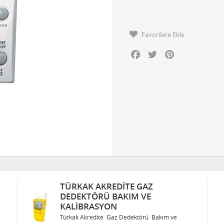
Favorilere Ekle
Facebook
Twitter
Pinterest
AZ
TÜRKAK AKREDITE GAZ
E
DEDEKTÖRÜ BAKIM VE
KALIBRASYON
rü Bakım ve
Türkak Akredite Gaz Dedektörü Bakım ve