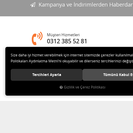
Kampanya ve İndirimlerden Haberdar
Müşteri Hizmetleri
0312 385 52 81
Size daha iyi hizmet verebilmek için internet sitemizde çerezler kullanılma
Adres
Politikaları Aydınlatma Metni’ni okuyabilir ve dilerseniz tercihlerinizi değişti
Melih Gökçek Bulvarı Ada Plaza No:80-8 İVEDİK OSB Yenim
Tercihleri Ayarla
Tümünü Kabul E
Gizlilik ve Çerez Politikası
© 2020 ESA ÖLÇÜM VE TEST CİHAZLARI ELEKTRONİK SAN TİC 