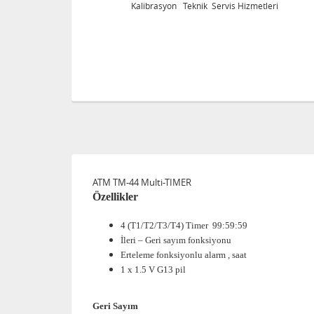
 Servis Hizmetleri
Kalibrasyon Teknik Servis Hiz
ATM TM-44 Multi-TIMER
Özellikler
4 (T1/T2/T3/T4) Timer
99:59:59
İleri – Geri sayım fonksiyonu
Erteleme fonksiyonlu alarm , saat
1 x 1.5 V G13 pil
Geri Sayım