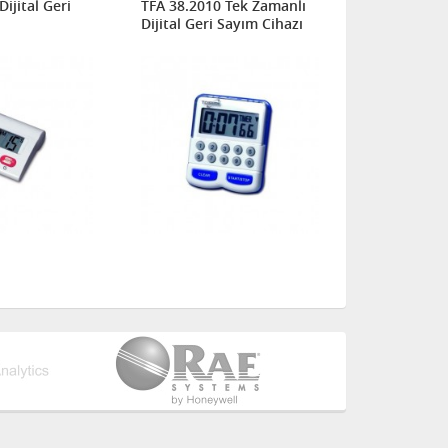
ijital Geri
TFA 38.2010 Tek Zamanlı
TFA 38.2005 
ı
Dijital Geri Sayım Cihazı
ve Kronome