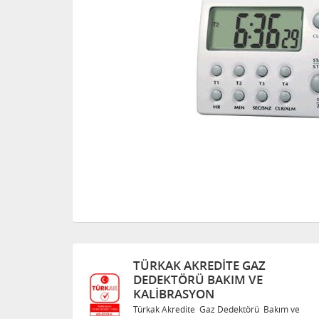
EDITE GAZ
TÜRKAK AKREDITE G
BAKIM VE
DEDEKTÖRÜ BAKIM V
N
KALIBRASYON
az Dedektörü Bakım ve
Türkak Akredite Gaz Dedektö