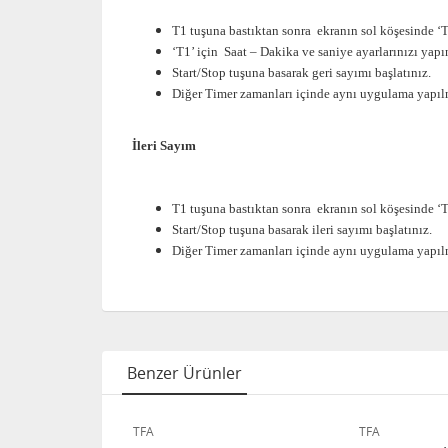
T1 tuşuna bastıktan sonra
ekranın sol köşesinde ‘T
‘T1’ için
Saat – Dakika ve saniye ayarlarınızı yapı
Start/Stop tuşuna basarak geri sayımı başlatınız.
Diğer Timer zamanları içinde aynı uygulama yapılm
İleri Sayım
T1 tuşuna bastıktan sonra
ekranın sol köşesinde ‘T
Start/Stop tuşuna basarak ileri sayımı başlatınız.
Diğer Timer zamanları içinde aynı uygulama yapılm
Benzer Ürünler
TFA
TFA