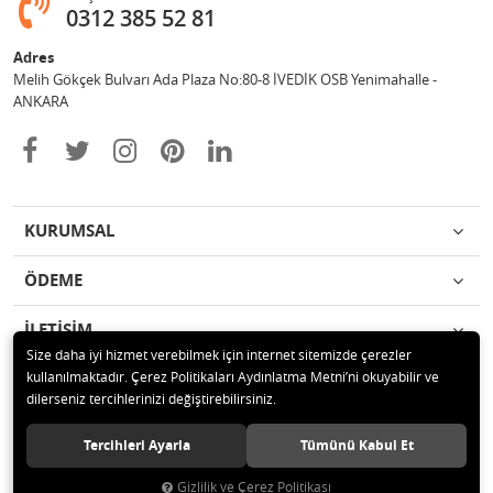
0312 385 52 81
Adres
Melih Gökçek Bulvarı Ada Plaza No:80-8 İVEDİK OSB Yenimahalle -
ANKARA
KURUMSAL
ÖDEME
İLETİŞİM
Size daha iyi hizmet verebilmek için internet sitemizde çerezler
kullanılmaktadır. Çerez Politikaları Aydınlatma Metni’ni okuyabilir ve
© 2020 ESA ÖLÇÜM VE TEST CİHAZLARI ELEKTRONİK SAN TİC LTD ŞTİ
dilerseniz tercihlerinizi değiştirebilirsiniz.
Tüm hakları saklıdır.
Tercihleri Ayarla
Tümünü Kabul Et
Gizlilik ve Çerez Politikası