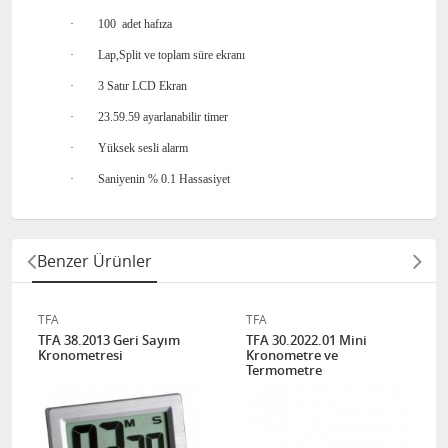
·
100
adet hafıza
·
Lap,Split ve toplam süre ekranı
·
3 Satır LCD Ekran
·
23.59.59 ayarlanabilir timer
·
Yüksek sesli alarm
·
Saniyenin % 0.1 Hassasiyet
Benzer Ürünler
TFA
TFA
TFA 38.2013 Geri Sayım
TFA 30.2022.01 Mini
Kronometresi
Kronometre ve
Termometre