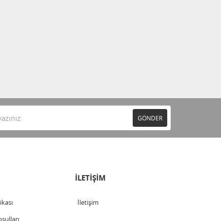
GÖNDER
İLETİŞİM
tikası
İletişim
şulları