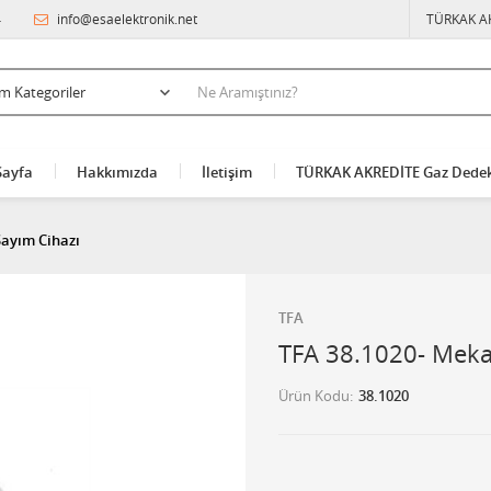
4
info@esaelektronik.net
TÜRKAK A
Sayfa
Hakkımızda
İletişim
TÜRKAK AKREDİTE Gaz Dedek
Sayım Cihazı
TFA
TFA 38.1020- Meka
Ürün Kodu
38.1020