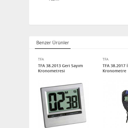
Benzer Ürünler
TFA
TFA
lman İleri-
TFA 38.2013 Geri Sayım
TFA 38.2017 İ
 kronometre
Kronometresi
Kronometre