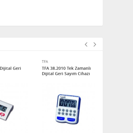
TFA
TFA
ijital Geri
TFA 38.2010 Tek Zamanlı
TFA 38.2005 
ı
Dijital Geri Sayım Cihazı
ve Kronome