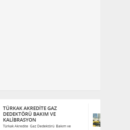
TÜRKAK AKREDITE GAZ
T
DEDEKTÖRÜ BAKIM VE
D
KALIBRASYON
K
Türkak Akredite Gaz Dedektörü Bakım ve
Tü