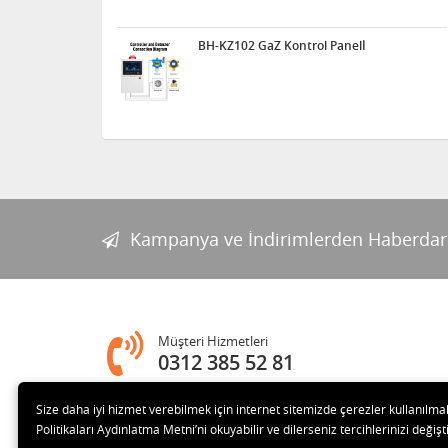
BH-KZ102 GaZ Kontrol Panelİ
Kampanya ve İndirimlerden Haberdar
Müşteri Hizmetleri
0312 385 52 81
Size daha iyi hizmet verebilmek için internet sitemizde çerezler kullanılma
Adres
Politikaları Aydınlatma Metni’ni okuyabilir ve dilerseniz tercihlerinizi değişti
Melih Gökçek Bulvarı Ada Plaza No:80-8 İVEDİK OSB Yenim