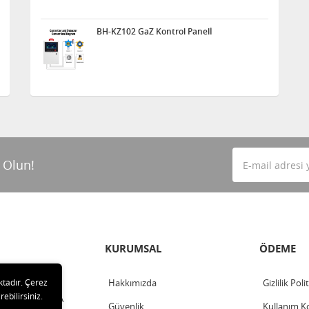
BH-KZ102 GaZ Kontrol Panelİ
 Olun!
KURUMSAL
ÖDEME
ktadır. Çerez
Hakkımızda
Gizlilik Poli
rebilirsiniz.
ahalle - ANKARA
Güvenlik
Kullanım Ko