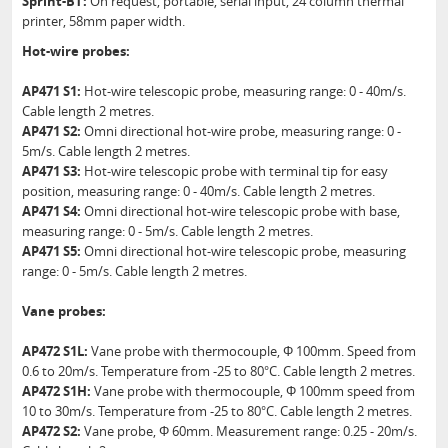
Sprint-BT:
On request, portable, serial input, 24 column thermal
printer, 58mm paper width.
Hot-wire probes:
AP471 S1:
Hot-wire telescopic probe, measuring range: 0 - 40m/s.
Cable length 2 metres.
AP471 S2:
Omni directional hot-wire probe, measuring range: 0 -
5m/s. Cable length 2 metres.
AP471 S3:
Hot-wire telescopic probe with terminal tip for easy
position, measuring range: 0 - 40m/s. Cable length 2 metres.
AP471 S4:
Omni directional hot-wire telescopic probe with base,
measuring range: 0 - 5m/s. Cable length 2 metres.
AP471 S5:
Omni directional hot-wire telescopic probe, measuring
range: 0 - 5m/s. Cable length 2 metres.
Vane probes:
AP472 S1L:
Vane probe with thermocouple, Φ 100mm. Speed from
0.6 to 20m/s. Temperature from -25 to 80°C. Cable length 2 metres.
AP472 S1H:
Vane probe with thermocouple, Φ 100mm speed from
10 to 30m/s. Temperature from -25 to 80°C. Cable length 2 metres.
AP472 S2:
Vane probe, Φ 60mm. Measurement range: 0.25 - 20m/s.