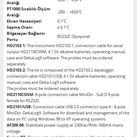
Aralığı
PT1000 Sıcaklık Ölçüm
-200 ... +650°C
Aralığı
Ekran Hassasiyeti
0,1°C
Sapma Oranı
± 0,1°C
Bilgasayar Bağlantı
RS232C Opsiyonel
Portu
HD2103.1:
The instrument HD2103.1, connection cable for serial
output HD2110CSNM, 4 1.5V alkaline batteries, operating manual,
case and DeltaLog9 software. The probes must be ordered
separately.
HD2103.2:
The kit is composed of the HD2103.2 datalogger,
connection cable HD2101/USB, 4 1.5V alkaline batteries, operating
manual, case and Delta-Log9 software.
The probes must be ordered separately.
HD2110CSNM:
8-pole connection cable MiniDin - Sub D 9-pole
female for RS232C.
HD2101/USB:
Connection cable USB 2.0 connector type A - 8-pole
MiniDin. DeltaLog9: Software for download and management of the
data on PC using Windows 98 to XP operating systems.
AF209.60:
Stabilized power supply at 230Vac/9Vdc-300mA mains
voltage.