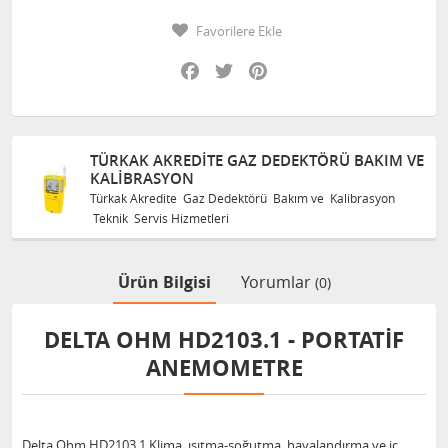
Favorilere Ekle
Facebook
Twitter
Pinterest
TÜRKAK AKREDITE GAZ DEDEKTÖRÜ BAKIM VE
KALIBRASYON
Türkak Akredite Gaz Dedektörü Bakım ve Kalibrasyon
Teknik Servis Hizmetleri
Ürün Bilgisi
Yorumlar
(0)
DELTA OHM HD2103.1 - PORTATIF
ANEMOMETRE
Delta Ohm HD2103.1 Klima, ısıtma-soğutma, havalandırma ve iç