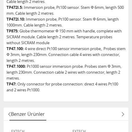
Cable length 2 metres.
TP472I.5:
Immersion probe, Pt100 sensor. Stem Φ 6mm, length 500
mm. Cable length 2 metres.
TP472I.10:
Immersion probe, Pt100 sensor. Stem Φ 6mm, length
1000mm. Cable length 2 metres.
TP875:
Globe thermometer Φ 150 mm with handle, complete with
SICRAM module. Cable length 2 metres. Temperature probes
without SICRAM module
TP47.100:
4 wire direct Pt100 sensor immersion probe,. Probes stem
Φ 3mm, length 230mm. Connection cable 4 wires with connector,
length 2 metres.
TP47.1000:
Pt1000 sensor immersion probe. Probes stem Φ 3mm,
length 230mm. Connection cable 2 wires with connector, length 2
metres.
TP47:
Only connector for probe connection: direct 4 wires Pt100
and 2 wires Pt1000.
Benzer Ürünler
EXTECH
EXTECH