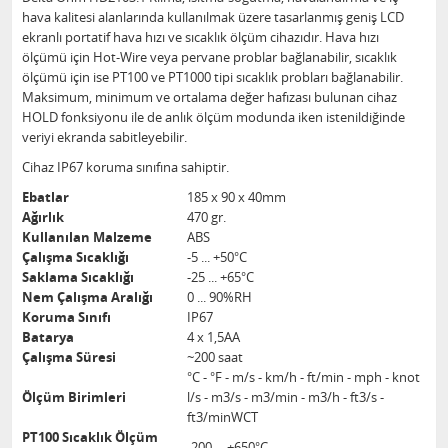
hava kalitesi alanlarında kullanılmak üzere tasarlanmış geniş LCD
ekranlı portatif hava hızı ve sıcaklık ölçüm cihazıdır. Hava hızı
ölçümü için Hot-Wire veya pervane problar bağlanabilir, sıcaklık
ölçümü için ise PT100 ve PT1000 tipi sıcaklık probları bağlanabilir.
Maksimum, minimum ve ortalama değer hafızası bulunan cihaz
HOLD fonksiyonu ile de anlık ölçüm modunda iken istenildiğinde
veriyi ekranda sabitleyebilir.
Cihaz IP67 koruma sınıfına sahiptir.
Ebatlar
185 x 90 x 40mm
Ağırlık
470 gr.
Kullanılan Malzeme
ABS
Çalışma Sıcaklığı
-5 ... +50°C
Saklama Sıcaklığı
-25 ... +65°C
Nem Çalışma Aralığı
0 ... 90%RH
Koruma Sınıfı
IP67
Batarya
4 x 1,5AA
Çalışma Süresi
~200 saat
°C - °F - m/s - km/h - ft/min - mph - knot
Ölçüm Birimleri
l/s - m3/s - m3/min - m3/h - ft3/s -
ft3/minWCT
PT100 Sıcaklık Ölçüm
-200 ... +650°C