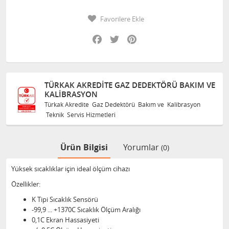
Favorilere Ekle
Facebook
Twitter
Pinterest
TÜRKAK AKREDITE GAZ DEDEKTÖRÜ BAKIM VE
KALIBRASYON
Türkak Akredite Gaz Dedektörü Bakım ve Kalibrasyon
Teknik Servis Hizmetleri
Ürün Bilgisi
Yorumlar
(0)
Yüksek sıcaklıklar için ideal ölçüm cihazı
Özellikler:
K Tipi Sıcaklık Sensörü
-99,9 ... +1370C Sıcaklık Ölçüm Aralığı
0,1C Ekran Hassasiyeti