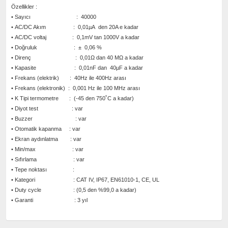
Özellikler :
• Sayıcı : 40000
• AC/DC Akım : 0,01µA den 20A e kadar
• AC/DC voltaj : 0,1mV tan 1000V a kadar
• Doğruluk : ± 0,06 %
• Direnç : 0,01Ω dan 40 MΩ a kadar
• Kapasite : 0,01nF dan 40µF a kadar
• Frekans (elektrik) : 40Hz ile 400Hz arası
• Frekans (elektronik) : 0,001 Hz ile 100 MHz arası
• K Tipi termometre : (-45 den 750˚C a kadar)
• Diyot test : var
• Buzzer : var
• Otomatik kapanma : var
• Ekran aydınlatma : var
• Min/max : var
• Sıfırlama : var
• Tepe noktası :
• Kategori : CAT IV, IP67, EN61010-1, CE, UL
• Duty cycle : (0,5 den %99,0 a kadar)
• Garanti : 3 yıl