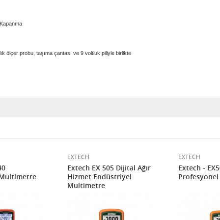
k Kapanma
lık ölçer probu, taşıma çantası ve 9 voltluk piliyle birlikte
EXTECH
EXTECH
40
Extech EX 505 Dijital Ağır
Extech - EX
Multimetre
Hizmet Endüstriyel
Profesyonel
Multimetre