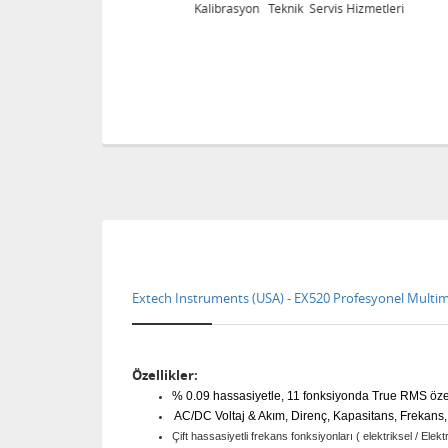
eri
Kalibrasyon Teknik Servis Hizmetleri
Extech Instruments (USA) - EX520 Profesyonel Multi
Özellikler:
% 0.09 hassasiyetle, 11 fonksiyonda True RMS özel
AC/DC Voltaj & Akım, Direnç, Kapasitans, Frekans, S
Çift hassasiyetli frekans fonksiyonları ( elektriksel / Elekt