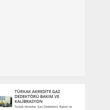
TÜRKAK AKREDITE GAZ
T
DEDEKTÖRÜ BAKIM VE
D
KALIBRASYON
K
Türkak Akredite Gaz Dedektörü Bakım ve
Tü