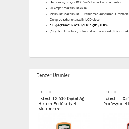
Her fonksiyon için 1000 Volt’a kadar koruma özelliği
20 Amper maksimum Akım
Minimum/ Maksimum, Ekranda veri dondurma, Otomati
Geniş ve rahat okunabilir LCD ekran
Su geçirmezlik özelliği için çift yalıtım
Çift yalıtımlı probları, mıknatıslı asma aparatı, K tipi sıcak
Benzer Ürünler
EXTECH
EXTECH
0
Extech EX 530 Dijital Ağır
Extech - EX5
Multimetre
Hizmet Endüstriyel
Profesyonel 
Multimetre