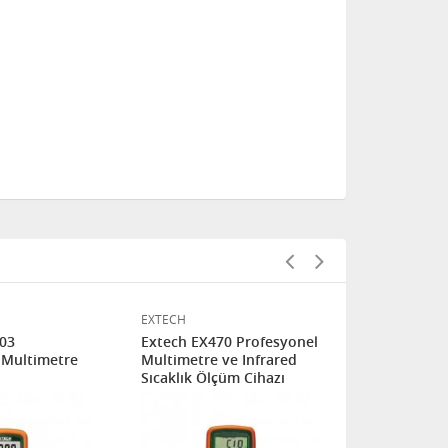
EXTECH
EXTECH
503
Extech EX470 Profesyonel
Extech - EX
 Multimetre
Multimetre ve Infrared
Profesyone
Sıcaklık Ölçüm Cihazı