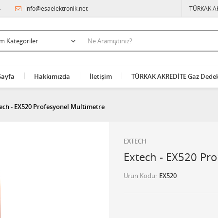
4
info@esaelektronik.net
TÜRKAK A
Sayfa
Hakkımızda
İletişim
TÜRKAK AKREDİTE Gaz Dedek
ech - EX520 Profesyonel Multimetre
EXTECH
Extech - EX520 Pr
Ürün Kodu
EX520