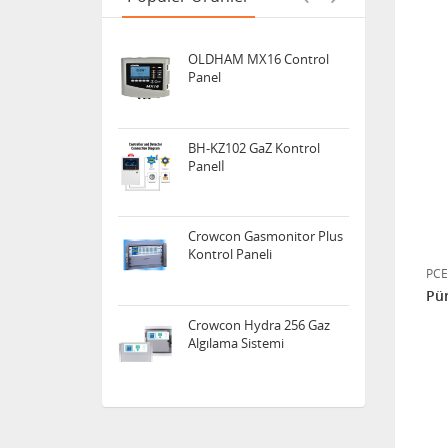
BH-KZ102 GaZ Kontrol
Panelİ
Crowcon Gasmonitor Plus
Kontrol Paneli
Crowcon Hydra 256 Gaz
Algılama Sistemi
PCE
Pür
Crowcon Vortex Gaz
Algılama Kontrol Paneli
Crowcon Gasmaster 1-4
Kanal Gaz Algılama Kontrol