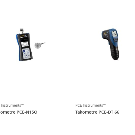
 Instruments™
PCE Instruments™
kometre PCE-N15O
Takometre PCE-DT 66