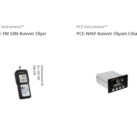
 Instruments™
PCE Instruments™
E-FM 50N Kuvvet Ölçer
PCE-N45F Kuvvet Ölçüm Ciha