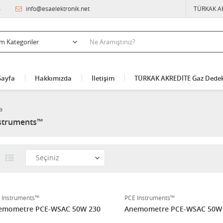
4
info@esaelektronik.net
TÜRKAK A
Sayfa
Hakkımızda
İletişim
TÜRKAK AKREDİTE Gaz Dedek
a
struments™
 Instruments™
PCE Instruments™
emometre PCE-WSAC 50W 230
Anemometre PCE-WSAC 50W