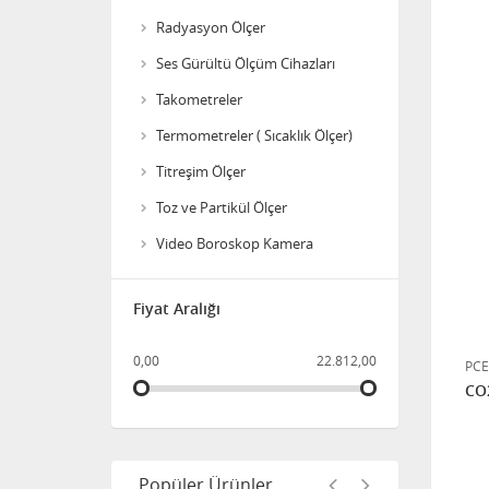
Algılama Sistemi
Radyasyon Ölçer
Ses Gürültü Ölçüm Cihazları
Crowcon Vortex Gaz
Algılama Kontrol Paneli
Takometreler
Termometreler ( Sıcaklık Ölçer)
Titreşim Ölçer
Crowcon Gasmaster 1-4
Kanal Gaz Algılama Kontrol
Toz ve Partikül Ölçer
Paneli
Video Boroskop Kamera
HERTZINNO HZ-HA-270P
ATEX AKUSTİK ve TERMAL
Fiyat Aralığı
KAMERA
0,00
22.812,00
GTQ-DX401 Sabit Çoklu
PCE
Gaz Dedektörü
CO
OLDHAM MX16 Control
Popüler Ürünler
Panel