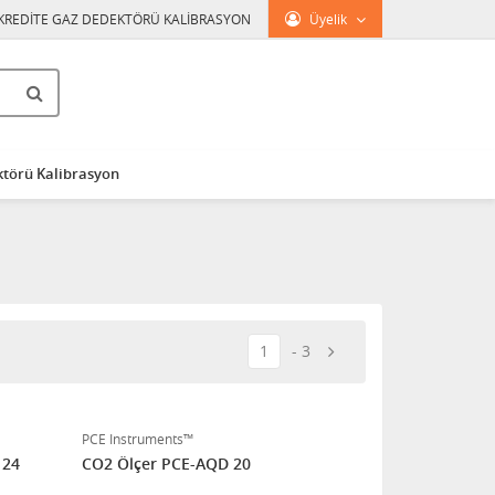
KREDİTE GAZ DEDEKTÖRÜ KALİBRASYON
Üyelik
törü Kalibrasyon
1
3
PCE Instruments™
 24
CO2 Ölçer PCE-AQD 20