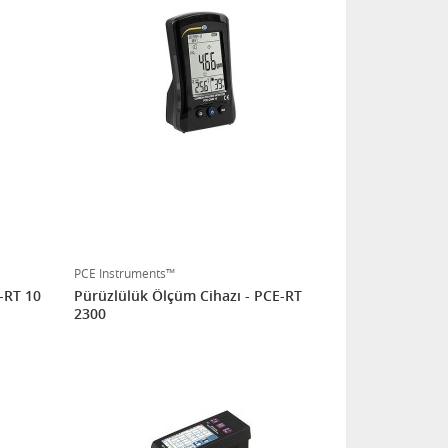
PCE Instruments™
-RT 10
Pürüzlülük Ölçüm Cihazı - PCE-RT
2300