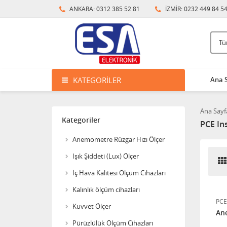
ANKARA: 0312 385 52 81
İZMİR: 0232 449 84 5
KATEGORILER
Ana 
Ana Sayf
Kategoriler
PCE In
Anemometre Rüzgar Hızı Ölçer
Işık Şiddeti (Lux) Ölçer
İç Hava Kalitesi Ölçüm Cihazları
Kalınlık ölçüm cihazları
PCE
Kuvvet Ölçer
An
Crowcon Hydra 256 Gaz
Pürüzlülük Ölçüm Cihazları