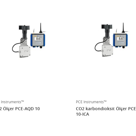
 Instruments™
PCE Instruments™
2 Ölçer PCE-AQD 10
CO2 karbondioksit Ölçer P
10-ICA