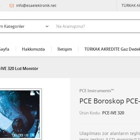
4
info@esaelektronik.net
TÜRKAK A
Sayfa
Hakkımızda
İletişim
TÜRKAK AKREDİTE Gaz Dedek
IVE 320 Lcd Monitör
PCE Instruments™
PCE Boroskop PCE-
Ürün Kodu
PCE-IVE 320
Ulaşılması zor alanların teşh
tesis teşhisi /LCD-monitör/12