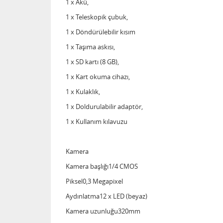
1 x Akü,
1 x Teleskopik çubuk,
1 x Döndürülebilir kısım
1 x Taşıma askısı,
1 x SD kartı (8 GB),
1 x Kart okuma cihazı,
1 x Kulaklık,
1 x Doldurulabilir adaptör,
1 x Kullanım kılavuzu
Kamera
Kamera başlığı1/4 CMOS
Piksel0,3 Megapixel
Aydınlatma12 x LED (beyaz)
Kamera uzunluğu320mm