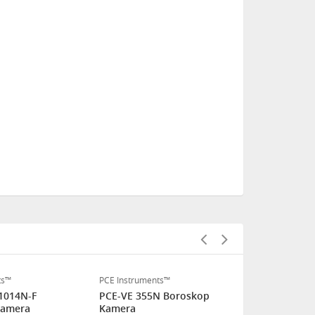
ts™
PCE Instruments™
PCE Instrume
1014N-F
PCE-VE 355N Boroskop
PCE-VE 270H
Kamera
Kamera
Çalışan Bo