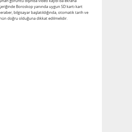
taşınan görüntü dışında video kaydı da ekrana
im içeriğinde Boroskop yanında uygun SD kartı kart
ber, bilgisayar başlatıldığında, otomatik tarih ve
lünün doğru olduğuna dikkat edilmelidir.