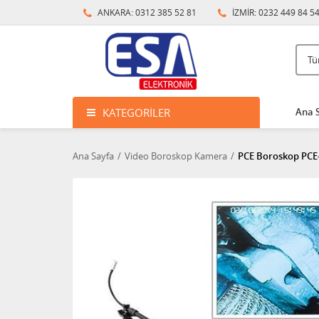
ANKARA: 0312 385 52 81
İZMİR: 0232 449 84 5
KATEGORILER
Ana 
Ana Sayfa
Video Boroskop Kamera
PCE Boroskop PCE-