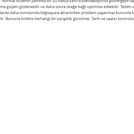
r. Normal düzenin yanında bir SD hafıza kartı kullanılabiliyorsa göstergeye 
alışma güçleri gözlenebilir ve daha sonra isteğe bağlı optimize edilebilir. Tesl
rda daha sonrasında bilgisayara aktarılırken problem yaşanmaz bununla bera
r. Bununla birlikte herhangi bir karışıklık görülmez. Tarih ve saatin kontro