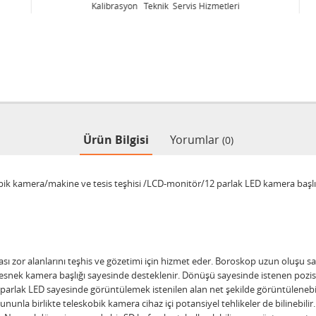
Kalibrasyon Teknik Servis Hizmetleri
Ürün Bilgisi
Yorumlar
(0)
kobik kamera/makine ve tesis teşhisi /LCD-monitör/12 parlak LED kamera başlığ
sı zor alanlarını teşhis ve gözetimi için hizmet eder. Boroskop uzun oluşu s
nek kamera başlığı sayesinde desteklenir. Dönüşü sayesinde istenen pozisyona
12 parlak LED sayesinde görüntülemek istenilen alan net şekilde görüntülene
nunla birlikte teleskobik kamera cihaz içi potansiyel tehlikeler de bilinebi