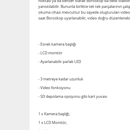
noktası ya da benzer olarak Boroskop da delik olabili
yansıtılabilir. Bununla birlikte tek tek parçalarının ç
okuma cihazı mevcuttur bu sayede oluşturulan videola
saat Boroskop uyarlanabilir, video doğru düzenlenebili
- Esnek kamera başlığı
- LCD monitör
- Ayarlanabilir parlak LED
- 3 metreye kadar uzunluk
- Video fonksiyonu
- SD depolama opsiyonu gibi kart yuvası
1 x Kamera başlığı,
1 x LCD Monitör,