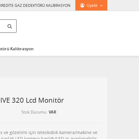
KREDİTE GAZ DEDEKTÖRÜ KALİBRASYON
Üyelik
törü Kalibrasyon
IVE 320 Lcd Monitör
Stok Durumu
VAR
is ve gözetimi için teleskobik kamera/makine ve
 parlak LED kamera başlığı/LED in ayarlanabilir