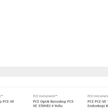
s™
PCE Instruments™
PCE Instrumen
p PCE-VE
PCE Optik Boroskop PCE-
PCE PCE-VE 
VE 370HR3 4 Yollu
Endoskopi 