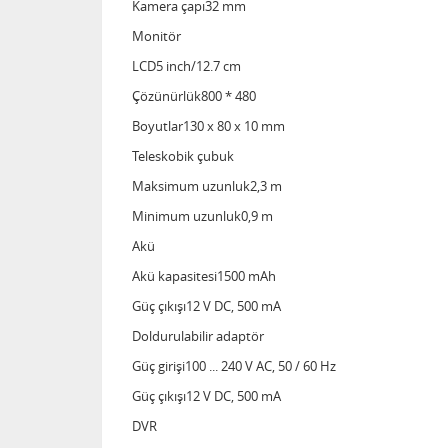
Kamera çapı32 mm
Monitör
LCD5 inch/12.7 cm
Çözünürlük800 * 480
Boyutlar130 x 80 x 10 mm
Teleskobik çubuk
Maksimum uzunluk2,3 m
Minimum uzunluk0,9 m
Akü
Akü kapasitesi1500 mAh
Güç çıkışı12 V DC, 500 mA
Doldurulabilir adaptör
Güç girişi100 ... 240 V AC, 50 / 60 Hz
Güç çıkışı12 V DC, 500 mA
DVR