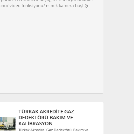
iyonu/ video fonksiyonu/ esnek kamera başlığı
TÜRKAK AKREDITE GAZ
T
DEDEKTÖRÜ BAKIM VE
D
KALIBRASYON
K
Türkak Akredite Gaz Dedektörü Bakım ve
Tü