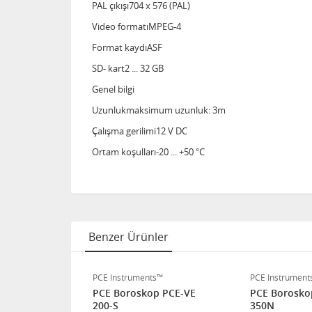
PAL çıkışı704 x 576 (PAL)
Video formatıMPEG-4
Format kaydıASF
SD- kart2 ... 32 GB
Genel bilgi
Uzunlukmaksimum uzunluk: 3m
Çalışma gerilimi12 V DC
Ortam koşulları-20 ... +50 °C
Benzer Ürünler
s™
PCE Instruments™
PCE Instrument
 PCE-VE 200
PCE Boroskop PCE-VE
PCE Borosko
200-S
350N