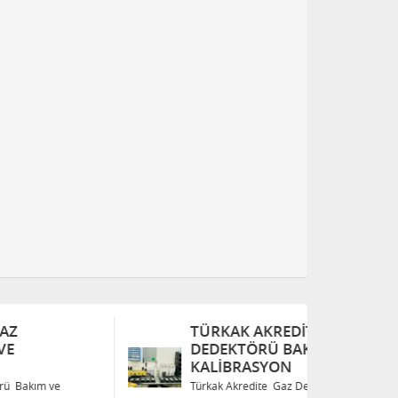
TÜRKAK AKREDITE GAZ
T
DEDEKTÖRÜ BAKIM VE
D
KALIBRASYON
K
Türkak Akredite Gaz Dedektörü Bakım ve
Tü