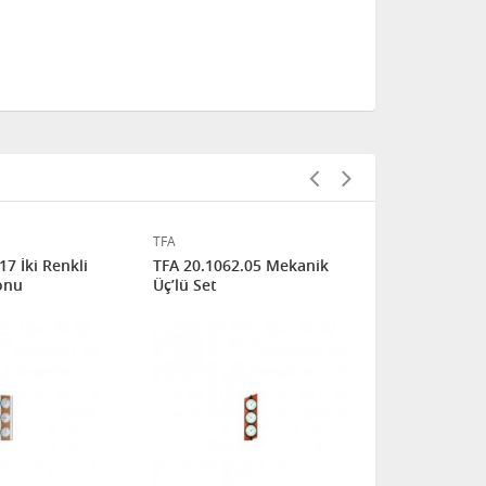
TFA
TFA
17 İki Renkli
TFA 20.1062.05 Mekanik
TFA 20.1073
onu
Üç’lü Set
İstasyonu