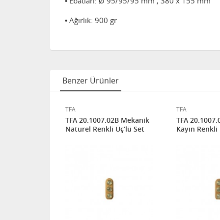
• Ebatları: Ø 95/95/95 mm , 380 x 155 mm
• Ağırlık: 900 gr
Benzer Ürünler
TFA
TFA
03 Mekanik
TFA 20.1007.02B Mekanik
TFA 20.1007
ç’lü Set
Naturel Renkli Üç’lü Set
Kayın Renkli 