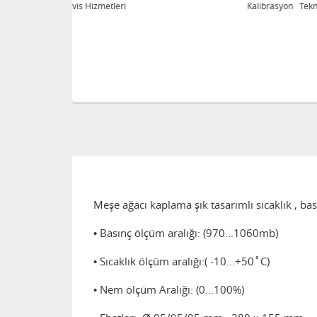
eri
Kalibrasyon Teknik Servis Hizmetleri
Meşe ağacı kaplama şık tasarımlı sıcaklık , b
• Basınç ölçüm aralığı: (970...1060mb)
• Sıcaklık ölçüm aralığı:( -10...+50˚C)
• Nem ölçüm Aralığı: (0...100%)