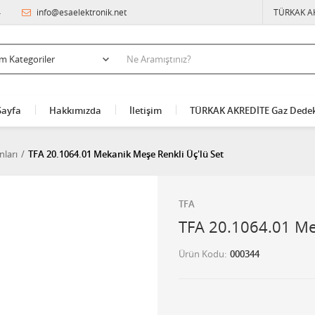
4
info@esaelektronik.net
TÜRKAK A
Sayfa
Hakkımızda
İletişim
TÜRKAK AKREDİTE Gaz Dedek
ları
TFA 20.1064.01 Mekanik Meşe Renkli Üç'lü Set
TFA
TFA 20.1064.01 Me
Ürün Kodu
000344