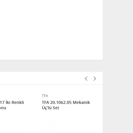
TFA
TFA
17 İki Renkli
TFA 20.1062.05 Mekanik
TFA 20.1064
onu
Üç’lü Set
Meşe Renkli