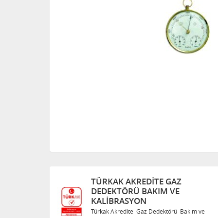
REDITE GAZ
TÜRKAK AKREDITE 
 BAKIM VE
DEDEKTÖRÜ BAKIM
ON
KALIBRASYON
 Gaz Dedektörü Bakım ve
Türkak Akredite Gaz Dedek