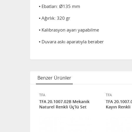
• Ebatları: Ø135 mm
• Ağırlık: 320 gr
• Kalibrasyon ayarı yapabilme
• Duvara askı aparatıyla beraber
Benzer Ürünler
TFA
TFA
03 Mekanik
TFA 20.1007.02B Mekanik
TFA 20.1007
ç’lü Set
Naturel Renkli Üç’lü Set
Kayın Renkli 