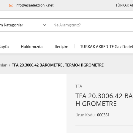
4
info@esaelektronik.net
TÜRKAK A
Sayfa
Hakkımızda
İletişim
TÜRKAK AKREDİTE Gaz Dedek
ları
TFA 20.3006.42 BAROMETRE , TERMO-HİGROMETRE
TFA
TFA 20.3006.42 B
HİGROMETRE
Ürün Kodu
000351