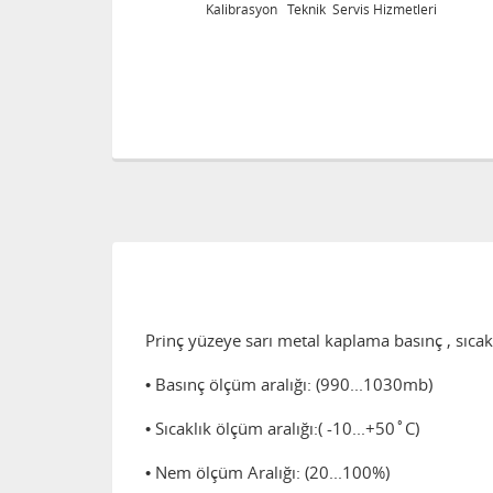
ik Servis Hizmetleri
Kalibrasyon Teknik Servis H
Prinç yüzeye sarı metal kaplama basınç , sıca
• Basınç ölçüm aralığı: (990...1030mb)
• Sıcaklık ölçüm aralığı:( -10...+50˚C)
• Nem ölçüm Aralığı: (20...100%)