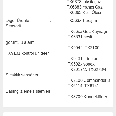
TX6373 toksik gaz
TX6383 Yanıcı Gaz
TX6363 Kızıl Ötesi
Diğer Ürünler : TX563x Titreşim
Sensörü
TX66xx Güç Kaynağı
TX6831 sesli
görüntülü alarm
TX9042, TX2100,
TX9131 kontrol üniteleri
TX9131 – trip anfi
TX592x vortex
TX2017/2, TX6273/4
Sıcaklık sensörleri
TX2100 Commander 3
TX6114, TX6141
Basınç İzleme sistemleri
TX3700 Konnektörler