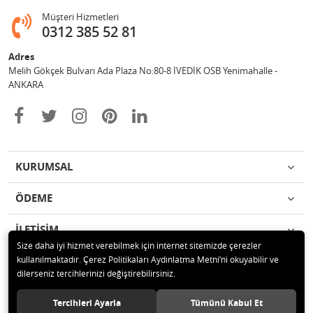
Müşteri Hizmetleri
0312 385 52 81
Adres
Melih Gökçek Bulvarı Ada Plaza No:80-8 İVEDİK OSB Yenimahalle -
ANKARA
KURUMSAL
ÖDEME
İLETİŞİM
Size daha iyi hizmet verebilmek için internet sitemizde çerezler
kullanılmaktadır. Çerez Politikaları Aydınlatma Metni’ni okuyabilir ve
© 2020 ESA ÖLÇÜM VE TEST CİHAZLARI ELEKTRONİK SAN TİC LTD ŞTİ
dilerseniz tercihlerinizi değiştirebilirsiniz.
Tüm hakları saklıdır.
Tercihleri Ayarla
Tümünü Kabul Et