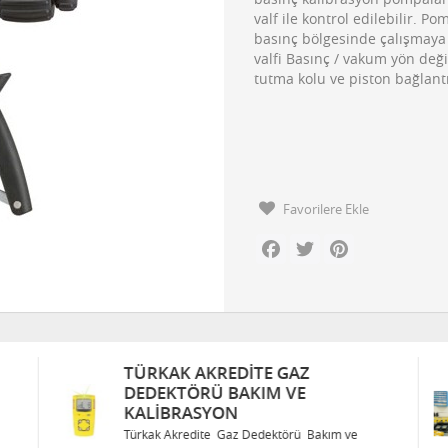
valf ile kontrol edilebilir. P
basınç bölgesinde çalışmaya 
valfi Basınç / vakum yön değ
tutma kolu ve piston bağlantı
Favorilere Ekle
Facebook
Twitter
Pinterest
TÜRKAK AKREDITE GAZ
DEDEKTÖRÜ BAKIM VE
KALIBRASYON
Türkak Akredite Gaz Dedektörü Bakım ve