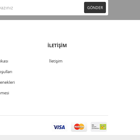
GÖNDER
İLETİŞİM
tikası
İletişim
şulları
nekleri
şmesi