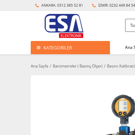
ANKARA: 0312 385 52 81
İZMİR: 0232 449 84 5
KATEGORILER
Ana 
Ana Sayfa
Barometreler ( Basınç Ölçer)
Basınc Kalibratö