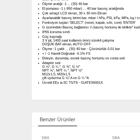
Ölçme aralığı -1 ... (30) 40 bar
El pompası -1 (-950 mbar) ... 40 bar basınç aralığında
Çok amaçlı LCD ekran, 30 x 30 mm Ekran
Ayarlanabilir basınç birimi bar, mbar / hPa, PSI, kPa, MPa, kg / c
Fonksiyon tuşları 'SELECT' (reset, kapalı, sıfır, cont) 'ENTER'
G üzerindeki Basınç bağlantısı ¼ basınç hortumu ile birlikte'' kad
IP65 koruma sınıfı
Güç kaynağı
3 V pil, 1400 saat kullanım ömrü sürekli çalışma
DÜŞÜK-BAT-ekran, AUTO-OFF
Ölçme -1 çaldı ... (30) 40 bar - Çözünürlük 0.01 bar
+ / -1 Haneli Doğruluk -0.1% FS
Ekleyin.
durumda, esnek basınç hortumu ve conta seti
Adaptör seti
G ⅛'', G ¼ ", G ⅜'', G ½''
NPT ⅛'', NPT ¼ ", NPT ½''
M12x1.5, M20x1.5
çift uydurma G ⅛'' A ve G ¼ "A
Ücretli EEx ia IIC T5/T6 - 01ATEX6001X
Benzer Ürünler
SİKA
SİKA