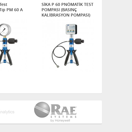
Test
SİKA P 60 PNÖMATİK TEST
SIKA Pnömat
Tip PM 60 A
POMPASI (BASINÇ
pompası Ti
KALİBRASYON POMPASI)