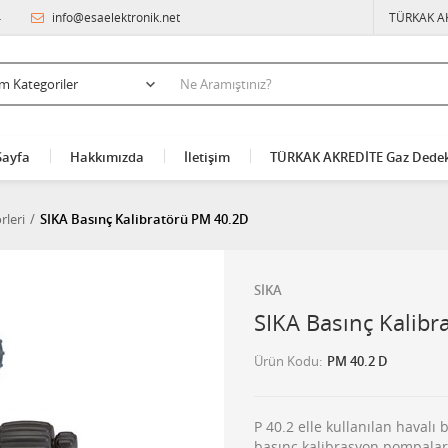
4
info@esaelektronik.net
TÜRKAK A
Sayfa
Hakkımızda
İletişim
TÜRKAK AKREDİTE Gaz Dedek
rleri
SIKA Basınç Kalibratörü PM 40.2D
SİKA
SIKA Basınç Kalib
Ürün Kodu
PM 40.2 D
P 40.2 elle kullanılan havalı
basınç kalibrasyon pompaları