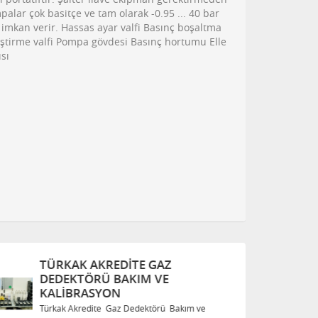
ompalar çok basitçe ve tam olarak -0.95 ... 40 bar
imkan verir. Hassas ayar valfi Basınç boşaltma
iştirme valfi Pompa gövdesi Basınç hortumu Elle
sı
TÜRKAK AKREDITE GAZ
T
DEDEKTÖRÜ BAKIM VE
D
KALIBRASYON
K
Türkak Akredite Gaz Dedektörü Bakım ve
Tü