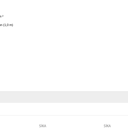
m ²
ın (1,0 m)
SİKA
SİKA