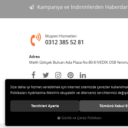
Kampanya ve İndirimlerden Haberdar
Müşteri Hizmetleri
0312 385 52 81
Adres
Melih Gökçek Bulvarı Ada Plaza No:80-8 İVEDİK OSB Yenim
Size daha iyi hizmet verebilmek için internet sitemizde çerezler kullanılma
Politikaları Aydınlatma Metni’ni okuyabilir ve dilerseniz tercihlerinizi değişti
Tercihleri Ayarla
Tümünü Kabul E
© 2020 ESA ÖLÇÜM VE TEST CİHAZLARI ELEKTRONİK SAN TİC 
Gizlilik ve Çerez Politikası