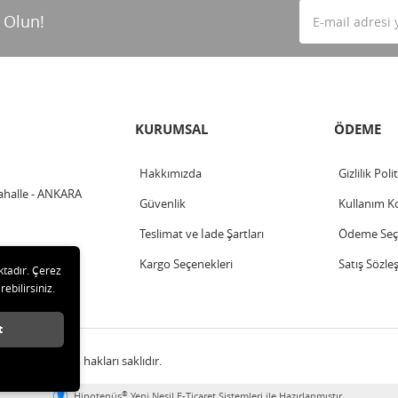
 Olun!
KURUMSAL
ÖDEME
Hakkımızda
Gizlilik Poli
ahalle - ANKARA
Güvenlik
Kullanım Ko
Teslimat ve İade Şartları
Ödeme Seçe
Kargo Seçenekleri
Satış Sözle
ktadır. Çerez
rebilirsiniz.
t
LTD ŞTİ Tüm hakları saklıdır.
®
Hipotenüs
Yeni Nesil E-Ticaret Sistemleri ile Hazırlanmıştır.