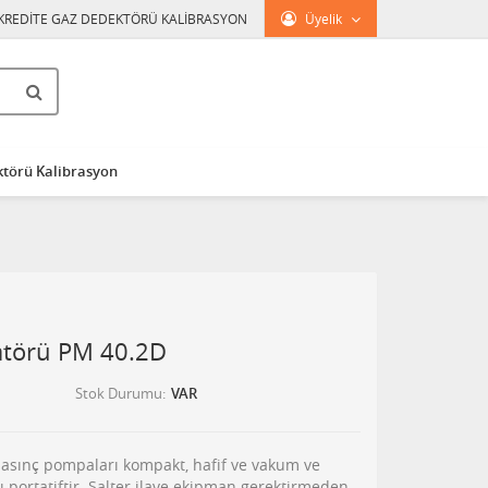
KREDİTE GAZ DEDEKTÖRÜ KALİBRASYON
Üyelik
törü Kalibrasyon
ratörü PM 40.2D
Stok Durumu
VAR
 basınç pompaları kompakt, hafif ve vakum ve
 portatiftir. Şalter ilave ekipman gerektirmeden