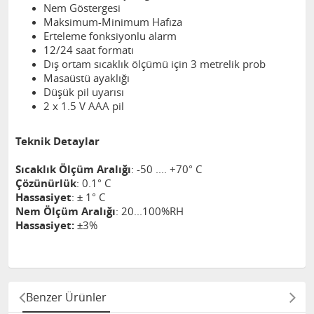
Nem Göstergesi
Maksimum-Minimum Hafıza
Erteleme fonksiyonlu alarm
12/24 saat formatı
Dış ortam sıcaklık ölçümü için 3 metrelik prob
Masaüstü ayaklığı
Düşük pil uyarısı
2 x 1.5 V AAA pil
Teknik Detaylar
Sıcaklık Ölçüm Aralığı
: -50 .... +70° C
Çözünürlük
: 0.1° C
Hassasiyet
: ± 1° C
Nem Ölçüm Aralığı
: 20...100%RH
Hassasiyet:
±3%
Benzer Ürünler