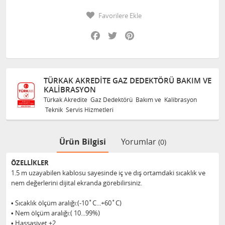
Favorilere Ekle
Facebook
Twitter
Pinterest
TÜRKAK AKREDITE GAZ DEDEKTÖRÜ BAKIM VE
KALIBRASYON
Türkak Akredite Gaz Dedektörü Bakım ve Kalibrasyon
Teknik Servis Hizmetleri
Ürün Bilgisi
Yorumlar
(0)
ÖZELLİKLER
1.5 m uzayabilen kablosu sayesinde iç ve dış ortamdaki sıcaklık ve
nem değerlerini dijital ekranda görebilirsiniz.
• Sıcaklık ölçüm aralığı:(-10˚C...+60˚C)
• Nem ölçüm aralığı:( 10...99%)
• Hassasiyet ±2