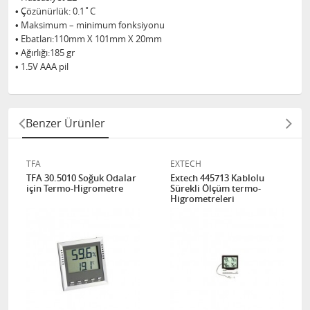
• Çözünürlük: 0.1˚C
• Maksimum – minimum fonksiyonu
• Ebatları:110mm X 101mm X 20mm
• Ağırlığı:185 gr
• 1.5V AAA pil
Benzer Ürünler
TFA
EXTECH
TFA 30.5010 Soğuk Odalar
Extech 445713 Kablolu
için Termo-Higrometre
Sürekli Ölçüm termo-
Higrometreleri