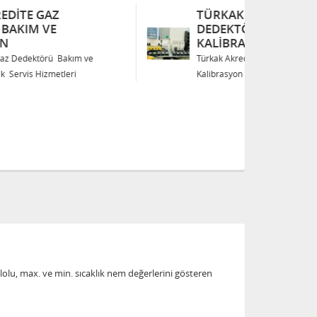
TÜRKAK AKREDITE GAZ
T
DEDEKTÖRÜ BAKIM VE
D
KALIBRASYON
K
Türkak Akredite Gaz Dedektörü Bakım ve
Tü
Kalibrasyon Teknik Servis Hizmetleri
Ka
lolu, max. ve min. sıcaklık nem değerlerini gösteren