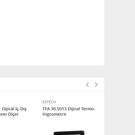
EXTECH
TFA
Dijital İç-Dış
TFA 30.5013 Dijital Termo-
TFA 30.5015
Nem Ölçer
Higrometre
Higrometre