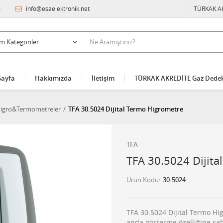
4
info@esaelektronik.net
TÜRKAK A
Sayfa
Hakkımızda
İletişim
TÜRKAK AKREDİTE Gaz Dedek
 Higro&Termometreler
TFA 30.5024 Dijital Termo Higrometre
TFA
TFA 30.5024 Dijita
Ürün Kodu
30.5024
TFA 30.5024 Dijital Termo Hig
anda gösterme özelliğine sahi