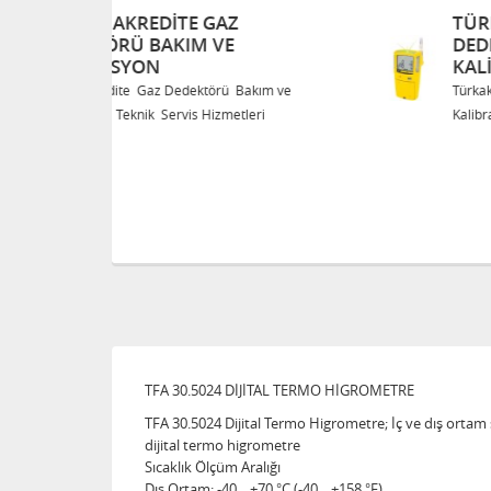
TÜRKAK AKREDITE GAZ
DEDEKTÖRÜ BAKIM VE
KALIBRASYON
Bakım ve
Türkak Akredite Gaz Dedektörü Bakım ve
eri
Kalibrasyon Teknik Servis Hizmetleri
TFA 30.5024 DİJİTAL TERMO HİGROMETRE
TFA 30.5024 Dijital Termo Higrometre; İç ve dış ortam 
dijital termo higrometre
Sıcaklık Ölçüm Aralığı
Dış Ortam
: -40... +70 °C (-40... +158 °F)