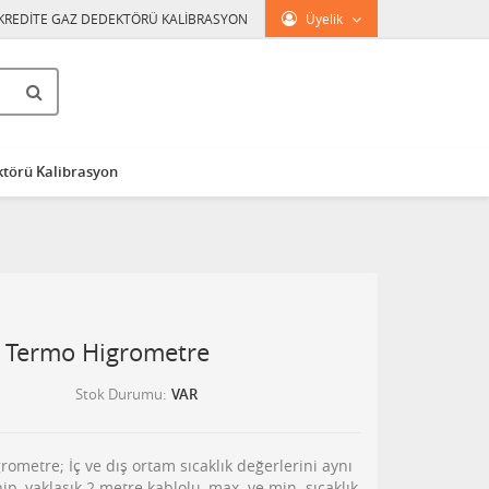
KREDİTE GAZ DEDEKTÖRÜ KALİBRASYON
Üyelik
törü Kalibrasyon
l Termo Higrometre
Stok Durumu
VAR
rometre; İç ve dış ortam sıcaklık değerlerini aynı
p, yaklaşık 2 metre kablolu, max. ve min. sıcaklık