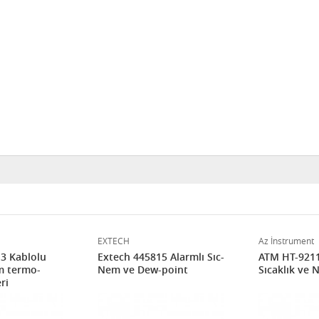
EXTECH
Az İnstrument
3 Kablolu
Extech 445815 Alarmlı Sıc-
ATM HT-9211 
m termo-
Nem ve Dew-point
Sıcaklık ve 
ri