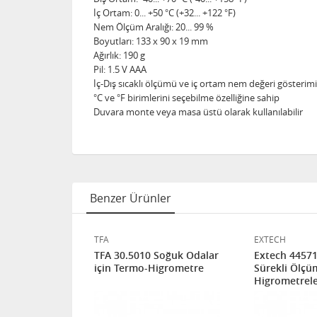
İç Ortam
: 0... +50 °C (+32... +122 °F)
Nem Ölçüm Aralığı
: 20... 99 %
Boyutları
: 133 x 90 x 19 mm
Ağırlık
: 190 g
Pil
: 1.5 V AAA
İç-Dış sıcaklı ölçümü ve iç ortam nem değeri gösterimi
°C ve °F birimlerini seçebilme özelliğine sahip
Duvara monte veya masa üstü olarak kullanılabilir
Benzer Ürünler
TFA
EXTECH
TFA 30.5010 Soğuk Odalar
Extech 44571
-
için Termo-Higrometre
Sürekli Ölçü
Higrometrele