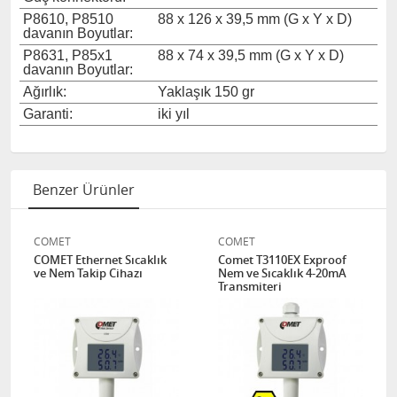
P8610, P8510
88 x 126 x 39,5 mm (G x Y x D)
davanın Boyutlar:
P8631, P85x1
88 x 74 x 39,5 mm (G x Y x D)
davanın Boyutlar:
Ağırlık:
Yaklaşık 150 gr
Garanti:
iki yıl
Benzer Ürünler
COMET
COMET
COMET Ethernet Sıcaklık
Comet T3110EX Exproof
ve Nem Takip Cihazı
Nem ve Sıcaklık 4-20mA
Transmiteri