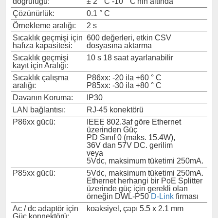
doğruluğu:
± 2 ° C -10 ° C'nin altında
Çözünürlük:
0.1 ° C
Örnekleme aralığı:
2 s
Sıcaklık geçmişi için
600 değerleri, etkin CSV
hafıza kapasitesi:
dosyasına aktarma
Sıcaklık geçmişi
10 s 18 saat ayarlanabilir
kayıt için Aralığı:
Sıcaklık çalışma
P86xx: -20 ila +60 ° C
aralığı:
P85xx: -30 ila +80 ° C
Davanın Koruma:
IP30
LAN bağlantısı:
RJ-45 konektörü
P86xx gücü:
IEEE 802.3af göre Ethernet
üzerinden Güç
PD Sınıf 0 (maks. 15.4W),
36V dan 57V DC. gerilim
veya
5Vdc, maksimum tüketimi 250mA.
P85xx gücü:
5Vdc, maksimum tüketimi 250mA.
Ethernet herhangi bir PoE Splitter
üzerinde güç için gerekli olan
örneğin DWL-P50
D-Link
firması
Ac / dc adaptör için
koaksiyel, çapı 5.5 x 2.1 mm
Güç konnektörü: