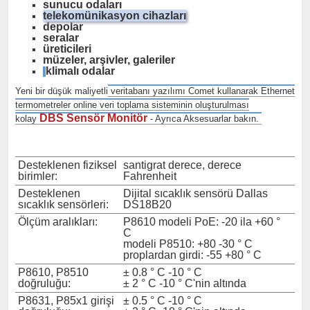
sunucu odaları
telekomünikasyon cihazları
depolar
seralar
üreticileri
müzeler, arşivler, galeriler
klimalı odalar
Yeni bir düşük maliyetli
veritabanı yazılımı Comet kullanarak Ethernet
termometreler online veri toplama sisteminin oluşturulması
DBS Sensör Monitör
kolay
- Ayrıca Aksesuarlar bakın.
Desteklenen fiziksel
santigrat derece, derece
birimler:
Fahrenheit
Desteklenen
Dijital sıcaklık sensörü Dallas
sıcaklık sensörleri:
DS18B20
Ölçüm aralıkları:
P8610 modeli PoE: -20 ila +60 °
C
modeli P8510: +80 -30 ° C
proplardan girdi: -55 +80 ° C
P8610, P8510
± 0.8 ° C -10 ° C
doğruluğu:
± 2 ° C -10 ° C'nin altında
P8631, P85x1 girişi
± 0.5 ° C -10 ° C