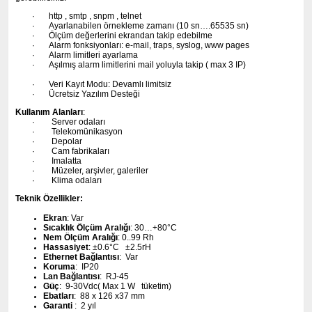
·
http , smtp , snpm , telnet
·
Ayarlanabilen örnekleme zamanı (10 sn….65535 sn)
·
Ölçüm değerlerini ekrandan takip edebilme
·
Alarm fonksiyonları: e-mail, traps, syslog, www pages
·
Alarm limitleri ayarlama
·
Aşılmış alarm limitlerini mail yoluyla takip ( max 3
IP)
·
Veri Kayıt Modu: Devamlı limitsiz
·
Ücretsiz Yazılım Desteği
Kullanım Alanları
:
·
Server odaları
·
Telekomünikasyon
·
Depolar
·
Cam
fabrikaları
·
Imalatta
·
Müzeler, arşivler, galeriler
·
Klima odaları
Teknik Özellikler:
Ekran
: Var
Sıcaklık Ölçüm Aralığı
: 30…+80°C
Nem Ölçüm Aralığı
: 0..99 Rh
Hassasiyet
: ±0.6°C ±2.5rH
Ethernet Bağlantısı
: Var
Koruma
: IP20
Lan Bağlantısı
: RJ-45
Güç
: 9-30Vdc( Max 1 W tüketim)
Ebatları
: 88 x 126 x37 mm
Garanti
: 2 yıl