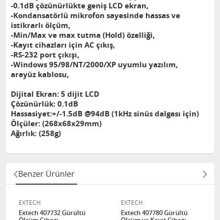
-0.1dB çözünürlükte geniş LCD ekran,
-Kondansatörlü mikrofon sayesinde hassas ve
istikrarlı ölçüm,
-Min/Max ve max tutma (Hold) özelliği,
-Kayıt cihazları için AC çıkış,
-RS-232 port çıkışı,
-Windows 95/98/NT/2000/XP uyumlu yazılım,
arayüz kablosu,
Dijital Ekran: 5 dijit LCD
Çözünürlük: 0.1dB
Hassasiyet:+/-1.5dB @94dB (1kHz sinüs dalgası için)
Ölçüler: (268x68x29mm)
Ağırlık: (258g)
Benzer Ürünler
EXTECH
EXTECH
Extech 407732 Gürültü
Extech 407780 Gürültü