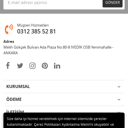
GÖNDER
Müşteri Hizmetleri
0312 385 52 81
Adres
Melih Gökçek Bulvarı Ada Plaza No:80-8 İVEDİK OSB Yenimahalle -
ANKARA
KURUMSAL
ÖDEME
İLETİŞİM
Size daha iyi hizmet verebilmek için internet sitemizde çerezler
kullanılmaktadır. Çerez Politikaları Aydınlatma Metni’ni okuyabilir ve
© 2020 ESA ÖLÇÜM VE TEST CİHAZLARI ELEKTRONİK SAN TİC LTD ŞTİ