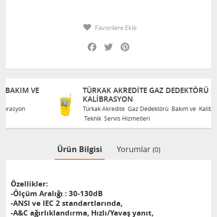
Favorilere Ekle
Facebook
Twitter
Pinterest
E
TÜRKAK AKREDITE GAZ DEDEKTÖRÜ BAKIM VE
KALIBRASYON
Türkak Akredite Gaz Dedektörü Bakım ve Kalibrasyon
Teknik Servis Hizmetleri
Ürün Bilgisi
Yorumlar
(0)
Özellikler:
-Ölçüm Aralığı : 30-130dB
-ANSI ve IEC 2 standartlarında,
-A&C ağırlıklandırma, Hızlı/Yavaş yanıt,