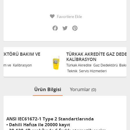
Favorilere Ekle
Facebook
Twitter
Pinterest
VE
TÜRKAK AKREDITE GAZ DEDEKTÖRÜ BAKIM VE
KALIBRASYON
Türkak Akredite Gaz Dedektörü Bakım ve Kalibrasyon
Teknik Servis Hizmetleri
Ürün Bilgisi
Yorumlar
(0)
ANSI IEC61672-1 Type 2 Standartlarında
• Dahili Hafıza ile 20000 kayıt