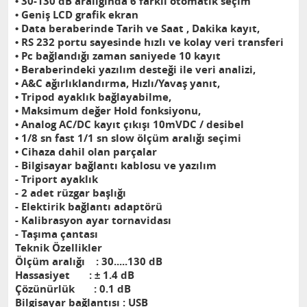
• 30-130 dB aralığında 6 farklı otomatik seçim
• Geniş LCD grafik ekran
• Data beraberinde Tarih ve Saat , Dakika kayıt,
• RS 232 portu sayesinde hızlı ve kolay veri transferi
• Pc bağlandığı zaman saniyede 10 kayıt
• Beraberindeki yazılım desteği ile veri analizi,
• A&C ağırlıklandırma, Hızlı/Yavaş yanıt,
• Tripod ayaklık bağlayabilme,
• Maksimum değer Hold fonksiyonu,
• Analog AC/DC kayıt çıkışı 10mVDC / desibel
• 1/8 sn fast 1/1 sn slow ölçüm aralığı seçimi
• Cihaza dahil olan parçalar
- Bilgisayar bağlantı kablosu ve yazılım
- Triport ayaklık
- 2 adet rüzgar başlığı
- Elektirik bağlantı adaptörü
- Kalibrasyon ayar tornavidası
- Taşıma çantası
Teknik Özellikler
Ölçüm aralığı : 30.....130 dB
Hassasiyet : ± 1.4 dB
Çözünürlük : 0.1 dB
Bilgisayar bağlantısı : USB