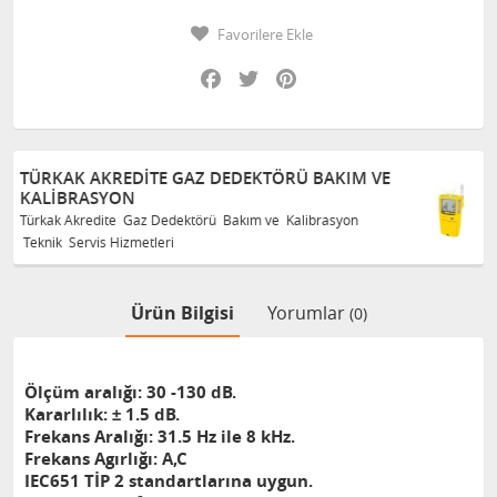
Favorilere Ekle
Facebook
Twitter
Pinterest
TÖRÜ BAKIM VE
TÜRKAK AKREDITE GAZ DEDEKTÖR
KALIBRASYON
ve Kalibrasyon
Türkak Akredite Gaz Dedektörü Bakım ve K
Teknik Servis Hizmetleri
Ürün Bilgisi
Yorumlar
(0)
Ölçüm aralığı: 30 -130 dB.
Kararlılık: ± 1.5 dB.
Frekans Aralığı: 31.5 Hz ile 8 kHz.
Frekans Agırlığı: A,C
IEC651 TİP 2 standartlarına uygun.