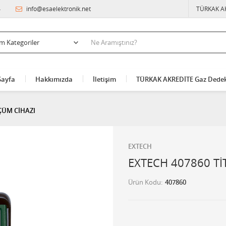
4
info@esaelektronik.net
TÜRKAK A
Sayfa
Hakkımızda
İletişim
TÜRKAK AKREDİTE Gaz Dedek
ÇÜM CİHAZI
EXTECH
EXTECH 407860 Tİ
Ürün Kodu
407860