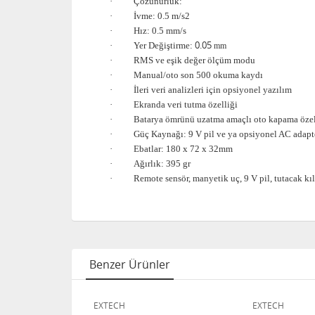
·
Çözünürlük:
·
İvme: 0.5
m/s2
·
Hız: 0.5
mm/s
0.05
·
Yer Değiştirme:
mm
·
RMS ve eşik değer ölçüm modu
·
Manual/oto son 500 okuma kaydı
·
İleri veri analizleri için opsiyonel yazılım
·
Ekranda veri tutma özelliği
·
Batarya ömrünü uzatma amaçlı oto kapama özel
·
Güç Kaynağı: 9 V pil ve ya opsiyonel AC adapt
·
Ebatlar: 180 x 72 x 32mm
·
Ağırlık: 395 gr
·
Remote sensör, manyetik uç, 9 V pil, tutacak kılı
Benzer Ürünler
EXTECH
EXTECH