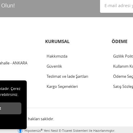
 Olun!
KURUMSAL
ÖDEME
Hakkımızda
Gizlilik Poli
ahalle - ANKARA
Güvenlik
Kullanım Ko
Teslimat ve İade Şartları
Ödeme Seçe
Kargo Seçenekleri
Satış Sözle
ktadır. Çerez
rebilirsiniz.
t
LTD ŞTİ Tüm hakları saklıdır.
®
Hipotenüs
Yeni Nesil E-Ticaret Sistemleri ile Hazırlanmıştır.