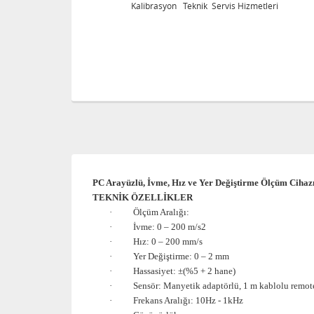
eri
Kalibrasyon Teknik Servis Hizmetleri
PC Arayüzlü, İvme, Hız ve Yer Değiştirme Ölçüm Cihaz
TEKNİK ÖZELLİKLER
·
Ölçüm Aralığı:
·
İvme: 0 –
200 m/s2
·
Hız: 0 –
200 mm/s
·
Yer Değiştirme: 0 –
2 mm
·
Hassasiyet: ±(%5 + 2 hane)
·
Sensör: Manyetik adaptörlü,
1 m
kablolu remote
·
Frekans Aralığı:
10Hz - 1kHz