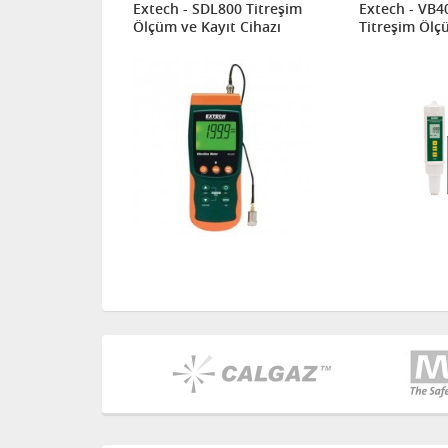
80 Titreşim
Extech - SDL800 Titreşim
Extech - VB4
slı/Temassız
Ölçüm ve Kayıt Cihazı
Titreşim Ölç