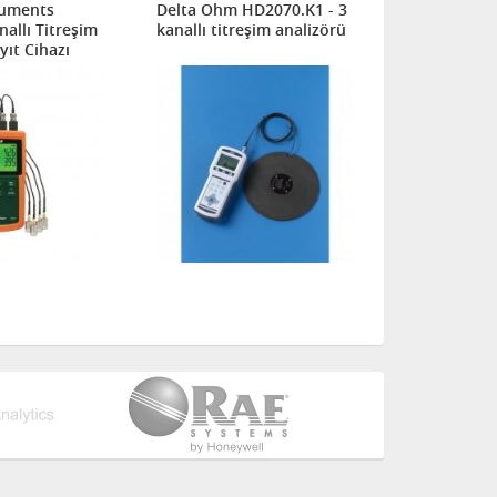
ruments
Delta Ohm HD2070.K1 - 3
Delta Ohm 
nallı Titreşim
kanallı titreşim analizörü
frekanslı Ta
ıt Cihazı
Titreşim Ka