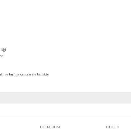
liği
ör
fı ve taşıma çantası ile birlikte
DELTA OHM
EXTECH