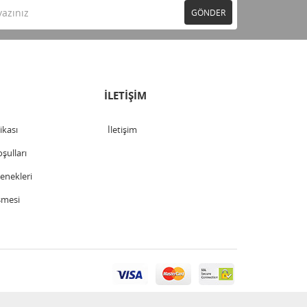
GÖNDER
İLETİŞİM
tikası
İletişim
şulları
nekleri
şmesi