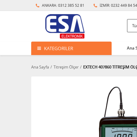
ANKARA: 0312 385 52 81
İZMİR: 0232 449 84 5
KATEGORILER
Ana 
Ana Sayfa
Titreşim Ölçer
EXTECH 407860 TİTREŞİM ÖL