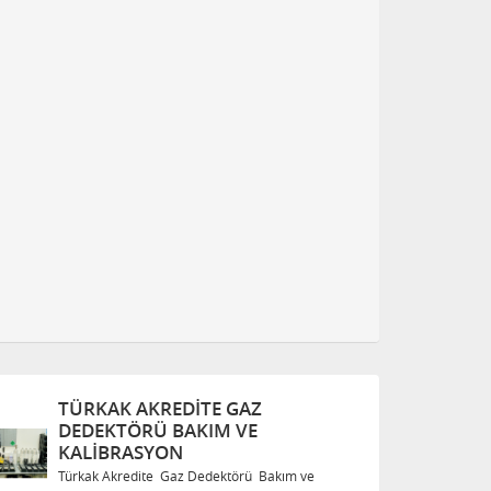
TÜRKAK AKREDITE GAZ
T
DEDEKTÖRÜ BAKIM VE
D
KALIBRASYON
K
Türkak Akredite Gaz Dedektörü Bakım ve
Tü