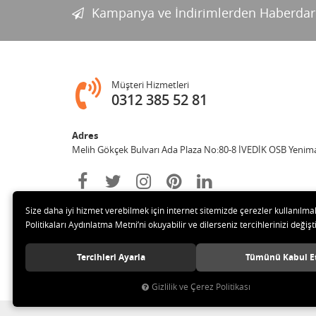
Kampanya ve İndirimlerden Haberdar
Müşteri Hizmetleri
0312 385 52 81
Adres
Melih Gökçek Bulvarı Ada Plaza No:80-8 İVEDİK OSB Yenim
Size daha iyi hizmet verebilmek için internet sitemizde çerezler kullanılma
Politikaları Aydınlatma Metni’ni okuyabilir ve dilerseniz tercihlerinizi değişti
Tercihleri Ayarla
Tümünü Kabul E
© 2020 ESA ÖLÇÜM VE TEST CİHAZLARI ELEKTRONİK SAN TİC 
Gizlilik ve Çerez Politikası