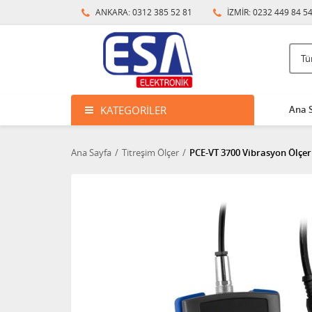
ANKARA: 0312 385 52 81
İZMİR: 0232 449 84 5
KATEGORILER
Ana 
Ana Sayfa
Titreşim Ölçer
PCE-VT 3700 Vibrasyon Ölçer