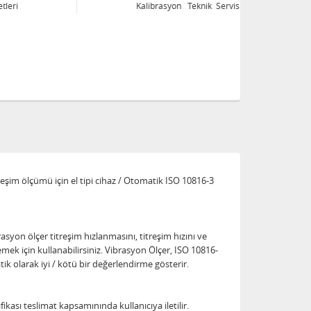
Kalibrasyon Teknik Servis Hizmetleri
Ka
reşim ölçümü için el tipi cihaz / Otomatik ISO 10816-3
rasyon ölçer titreşim hızlanmasını, titreşim hızını ve
emek için kullanabilirsiniz. Vibrasyon Ölçer, ISO 10816-
ik olarak iyi / kötü bir değerlendirme gösterir.
ifikası teslimat kapsamınında kullanıcıya iletilir.