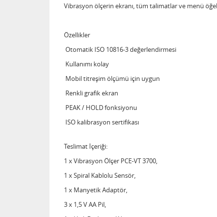
Vibrasyon ölçerin ekranı, tüm talimatlar ve menü öğeleri
Özellikler
Otomatik ISO 10816-3 değerlendirmesi
Kullanımı kolay
Mobil titreşim ölçümü için uygun
Renkli grafik ekran
PEAK / HOLD fonksiyonu
ISO kalibrasyon sertifikası
Teslimat İçeriği:
1 x Vibrasyon Ölçer PCE-VT 3700,
1 x Spiral Kablolu Sensör,
1 x Manyetik Adaptör,
3 x 1,5 V AA Pil,