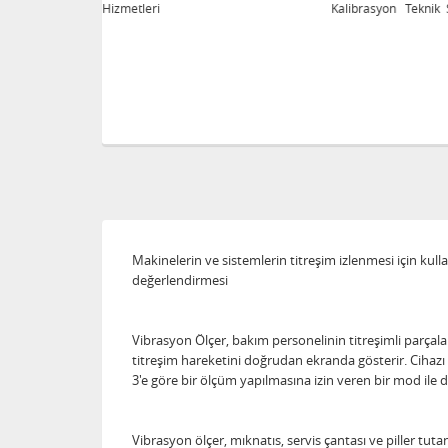
eri
Kalibrasyon Teknik Servis Hizmetleri
Makinelerin ve sistemlerin titreşim izlenmesi için kull
değerlendirmesi
Vibrasyon Ölçer, bakım personelinin titreşimli parçaları
titreşim hareketini doğrudan ekranda gösterir. Cihazı d
3'e göre bir ölçüm yapılmasına izin veren bir mod ile d
Vibrasyon ölçer, mıknatıs, servis çantası ve piller tutan 