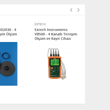
EXTECH
DELTA OHM
D2030 - 4
Extech Instruments
Delta Ohm 
eşim Ölçüm
VB500 - 4 Kanallı Titreşim
kanallı titr
Ölçüm ve Kayıt Cihazı