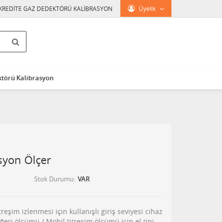
KREDİTE GAZ DEDEKTÖRÜ KALİBRASYON
Üyelik
törü Kalibrasyon
syon Ölçer
Stok Durumu
VAR
reşim izlenmesi için kullanışlı giriş seviyesi cihaz
eri ölçümü / Mobil titreşim ölçümü için el tipi