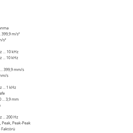
lanma
.. 399,9 m/s²
m/s²
%
z … 10 kHz
z ... 10 kHz
 ... 399,9 mm/s
 mm/s
%
 ... 1 kHz
afe
0 ... 3,9 mm
m
%
z ... 200 Hz
 Peak, Peak-Peak
 Faktörü