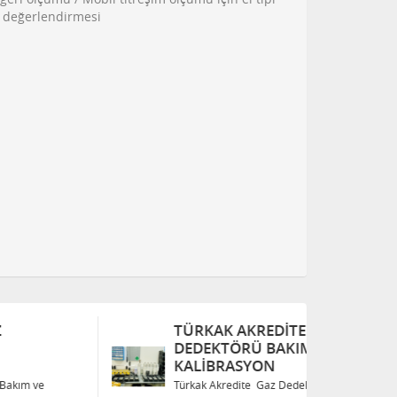
3 değerlendirmesi
TÜRKAK AKREDITE GAZ
T
DEDEKTÖRÜ BAKIM VE
D
KALIBRASYON
K
Türkak Akredite Gaz Dedektörü Bakım ve
Tü