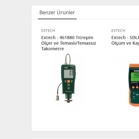
Benzer Ürünler
EXTECH
EXTECH
60 TİTREŞİM
Extech - 461880 Titreşim
Extech - SDL
I
Ölçer ve Temaslı/Temassız
Ölçüm ve Kay
Takometre