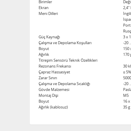
Birimler
Deği
Ekran
2,4"
Meni Dilleri
İngi
İspa
Port
Rusç
Güç Kaynağı
3 x 1
Çalışma ve Depolama Koşulları
-20 .
Boyut
150 
Ağırlık
170 
Titreşim Sensörü Teknik Özellikleri
Rezonans Frekansı
30 k
Çapraz Hassasiyet
≤ 5
Zarar Sınırı
5000
Çalışma ve Depolama Sıcaklığı
-20 .
Gövde Malzemesi
Pasl
Montaj Dişi
M5
Boyut
16 
Ağırlık (kablosuz)
35 g