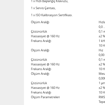
1 x Hızlı Başlangıç Kılavuzu,
1 x Servis Çantası,
1 x ISO Kalibrasyon Sertifikası.
Ölçüm Aralığı
Hız
0,0 .
Çözünürlük
0,1 
Hassasiyet @ 160 Hz
±2 
Frekans Aralığı
1 kH
10 H
Ölçüm Aralığı
Hız
0,00
Çözünürlük
0,1
Hassasiyet @ 160 Hz
±2 
Frekans Aralığı
10 Hz
Ölçüm Aralığı
Mes
0,00
Çözünürlük
1 µ
Hassasiyet @ 160 Hz
±2 
Frekans Aralığı
10 H
Ölçüm Parametreleri
RMS,
Tepe