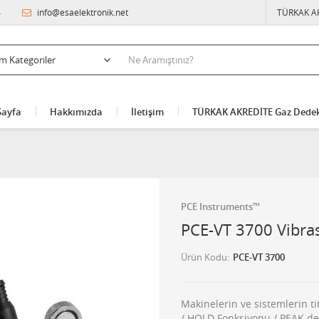
4
info@esaelektronik.net
TÜRKAK A
Sayfa
Hakkımızda
İletişim
TÜRKAK AKREDİTE Gaz Dedek
PCE Instruments™
PCE-VT 3700 Vibra
Ürün Kodu
PCE-VT 3700
Makinelerin ve sistemlerin tit
/ HOLD Fonksiyonu / PEAK değ