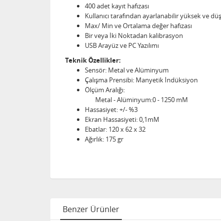
400 adet kayıt hafızası
Kullanıcı tarafından ayarlanabilir yüksek ve dü
Max/ Min ve Ortalama değer hafızası
Bir veya İki Noktadan kalibrasyon
USB Arayüz ve PC Yazılımı
Teknik Özellikler:
Sensör: Metal ve Alüminyum
Çalışma Prensibi: Manyetik İndüksiyon
Ölçüm Aralığı:
Metal - Alüminyum:0 - 1250 mM
Hassasiyet: +/- %3
Ekran Hassasiyeti: 0,1mM
Ebatlar: 120 x 62 x 32
Ağırlık: 175 gr
Benzer Ürünler