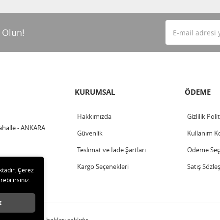
 Olun!
KURUMSAL
ÖDEME
Hakkımızda
Gizlilik Poli
ahalle - ANKARA
Güvenlik
Kullanım Ko
Teslimat ve İade Şartları
Ödeme Seçe
Kargo Seçenekleri
Satış Sözle
ktadır. Çerez
rebilirsiniz.
t