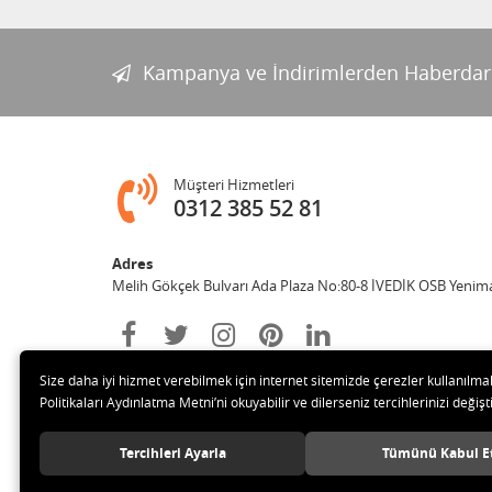
Kampanya ve İndirimlerden Haberdar
Müşteri Hizmetleri
0312 385 52 81
Adres
Melih Gökçek Bulvarı Ada Plaza No:80-8 İVEDİK OSB Yenim
Size daha iyi hizmet verebilmek için internet sitemizde çerezler kullanılma
Politikaları Aydınlatma Metni’ni okuyabilir ve dilerseniz tercihlerinizi değişti
Tercihleri Ayarla
Tümünü Kabul E