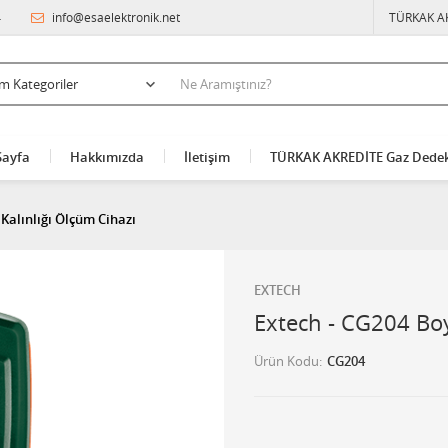
4
info@esaelektronik.net
TÜRKAK A
Sayfa
Hakkımızda
İletişim
TÜRKAK AKREDİTE Gaz Dedek
Kalınlığı Ölçüm Cihazı
EXTECH
Extech - CG204 Boy
Ürün Kodu
CG204