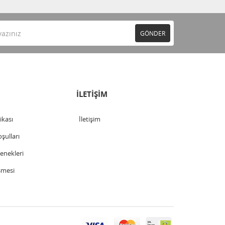
GÖNDER
İLETİŞİM
tikası
İletişim
şulları
nekleri
şmesi