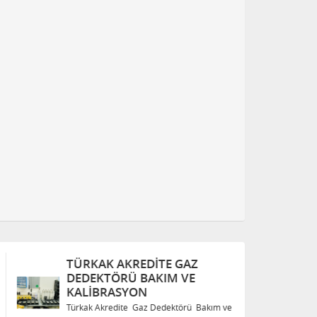
TÜRKAK AKREDITE GAZ
T
DEDEKTÖRÜ BAKIM VE
D
KALIBRASYON
K
Türkak Akredite Gaz Dedektörü Bakım ve
Tü